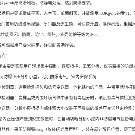
地板为4mm厚防滑地板，防静电处理、达到防爆要求。
可根据用户要求做成平顶、人字顶、单面斜顶，并能承受500Kg/m2的受力
安全门带用防爆玻璃视窗、闭门器及逃生锁，可快速开启，操作灵活。根据用
体性能密闭、防雨、防尘、隔热，外壳防护等级为IP65。
配置可根据用户要求确定，详见配置选择表。
特点：
屋主要是实现用户现场集中控制、调度指挥、工艺分析、仪表监控的防爆
冲间防爆正压分析小屋，北京防爆电气，室内安保系统
气体检测器：选用检测探头和信号变送器一体化结构的产品，并带用就地报
气体检测器：当样品或周围环境气体中含有有毒组分时，须设有毒气体检测
压变送器：分析小屋根据内部体积大小安装不同数量的微差压变送器来检测
屋内正压值降低到规定数值时，会自动切断分析小屋内非防爆电气设备电源
报警器件：采用防爆警deng（旋转闪光发声型），装在屋外醒目位置，便于