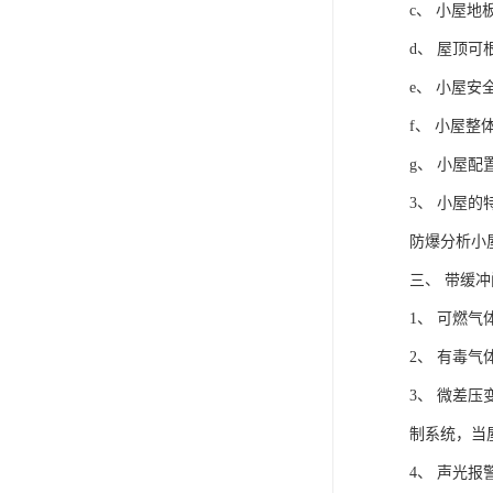
c、 小屋
d、 屋顶
e、 小屋
f、 小屋整
g、 小屋
3、 小屋的
防爆分析小
三、 带缓
1、 可燃
2、 有毒
3、 微差
制系统，当
4、 声光