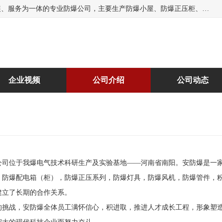
南阳首安防爆电气有限公司是一家集开发、生产、销售、安装、服务为一体的专业防爆公司，主要生产防爆小屋、防爆正压柜、防爆空调、防爆控制箱、防爆配电箱（柜），防爆正压系列，防爆灯具，防爆风机，防爆管件，粉尘防爆，防腐防尘防水等百余系列上千种防爆产品。
企业视频
公司介绍
公司动态
公司位于我爆电气技术科研生产及实验基地——河南省南阳。安防爆是一
、防爆配电箱（柜），防爆正压系列，防爆灯具，防爆风机，防爆管件，
建立了长期的合作关系。
的挑战，安防爆全体员工满怀信心，积进取，推进人才成长工程，形象塑