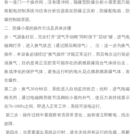
有一道门一个操作间，没有缓冲间，隔爆型防爆分析小屋里面只能
将配电控制系统与仪表分析仪器装在防爆正压柜，防爆配电箱，防
爆控制箱里面。
二、防爆小屋的操作方法及具体步骤
步：气源备好后，完全打开“进气手动阀”同时按下“启动”键，进气电
磁阀打开，进入换气状态（通过限压阀排气）。 注：这一步为换气
操作，本设备必须经过“换气操作”才能正常运行，而且每次运行前必
须换气，目的是将正压腔里可能存在的易燃易爆混合气体排出去，
换成净化的保护气体，避免运行时的电火花点燃易燃易爆气体，发
生爆炸。
第二步：换气30分钟后，系统进入自动监控状态；此时，进气电磁
阀关闭，通过电磁阀旁路节流阀给小屋内补气，使压力表持续显示
在70-100Pa之间。即进入正常工作，系统可送电运行。
第三步：操作过程中要观察有否异常变化，如有请立即断电，找出
故障。
第四步：当需要退出系统运行时，请先关掉所有运行的负载，再断