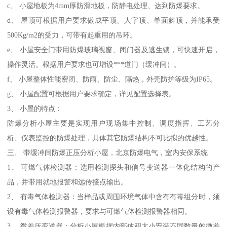
c、 小屋地板为4mm厚防滑地板，防静电处理、达到防爆要求。
d、 屋顶可根据用户要求做成平顶、人字顶、单面斜顶，并能承受
500Kg/m2的受力，可带有起重用的吊环。
e、 小屋安全门带用防爆玻璃视窗、闭门器及逃生锁，可快速开启，
操作灵活。根据用户要求也可增设***道门（缓冲间）。
f、 小屋整体性能密闭、防雨、防尘、隔热，外壳防护等级为IP65。
g、 小屋配置可根据用户要求确定，详见配置选择表。
3、 小屋的特点：
防爆分析小屋主要是实现用户现场集中控制、调度指挥、工艺分
析、仪表监控的防爆处理，具体其它防爆结构不可比拟的优越性。
三、 带缓冲间防爆正压分析小屋，北京防爆电气，室内安保系统
1、 可燃气体检测器：选用检测探头和信号变送器一体化结构的产
品，并带用就地报警和远传接点输出。
2、 有毒气体检测器：当样品或周围环境气体中含有有毒组分时，须
设有毒气体检测报警器，要求与可燃气体检测报警器相同。
3、 微差压变送器：分析小屋根据内部体积大小安装不同数量的微差