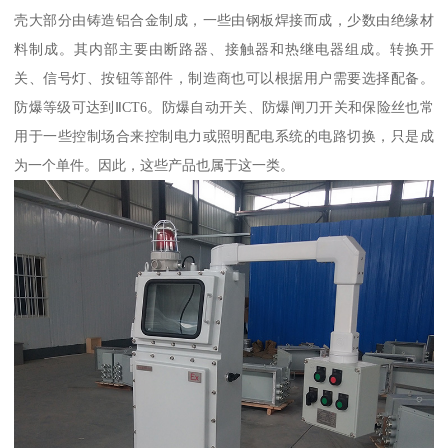
壳大部分由铸造铝合金制成，一些由钢板焊接而成，少数由绝缘材
料制成。其内部主要由断路器、接触器和热继电器组成。转换开
关、信号灯、按钮等部件，制造商也可以根据用户需要选择配备。
防爆等级可达到ⅡCT6。防爆自动开关、防爆闸刀开关和保险丝也常
用于一些控制场合来控制电力或照明配电系统的电路切换，只是成
为一个单件。因此，这些产品也属于这一类。