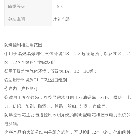
防爆等级
ⅡB/ⅡC
包装说明
木箱包装
防爆控制柜适用范围
①用于易燃易爆炸性气体环境1区、2区危险场所，以及20区、21
区、22区可燃粉尘危险场所；
②用于爆炸性气体环境，等级为IIA、IIB、IIC类；
③适用于环境为T1~T6组温度组别；
④户内、户外均可；
⑤适用于各个领域，可按照需求引用于石油采炼、石化、煤碳、电
力、纺织、印刷、酿酒、、铁路、船舶、消防、市政等。
防爆控制箱主要包括控制照明系统的照明配电箱和控制电力系统的
电源箱。
这些产品的大部分结构是组合式的，可以控制12个电路。他们的外