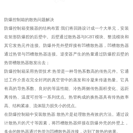
防爆控制箱的散热问题解决
防爆控制箱变频器的结构布置:我们将回路设计成一个大单元，安装
在矩形防爆腔的后壁中。后壁通过散热器与IGBT模块、整流模块和
其它发热元件连接。防爆外壳外壁焊接有凹槽散热器，凹槽散热器
通过热管与凹槽散热器连接。逆变器产生的热量通过防爆腔后壁的
热管槽散热器散发出去；
防爆控制箱采用热管技术:热管是一种导热系数高的传热元件。它通
过工作介质在完全封闭的真空管中的蒸发和冷凝来传递热量。它具
有高的导热系数、良好的等温性能、冷热两侧传热面积变化、远距
离传热、温度可控等一系列优点。热管构成的换热器具有传热效率
高、结构紧凑、流体阻力损失小的优点。
在防爆控制箱中安装散热器:散热片是处理散热有效的方法。通过设
计散热片的尺寸等因素，将凹槽散热器焊接在防爆外壳的外壁上，
多余的散热器通过热管与凹槽散热器连接，达到了散热的效果。