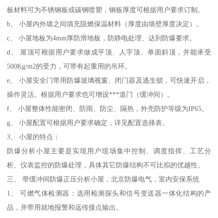
板材料可为不锈钢板或碳钢喷塑，钢板厚度可根据用户要求订制。
b、 小屋内外墙之间填充阻燃保温材料（厚度由墙壁厚度决定）。
c、 小屋地板为4mm厚防滑地板，防静电处理、达到防爆要求。
d、 屋顶可根据用户要求做成平顶、人字顶、单面斜顶，并能承受
500Kg/m2的受力，可带有起重用的吊环。
e、 小屋安全门带用防爆玻璃视窗、闭门器及逃生锁，可快速开启，
操作灵活。根据用户要求也可增设***道门（缓冲间）。
f、 小屋整体性能密闭、防雨、防尘、隔热，外壳防护等级为IP65。
g、 小屋配置可根据用户要求确定，详见配置选择表。
3、 小屋的特点：
防爆分析小屋主要是实现用户现场集中控制、调度指挥、工艺分
析、仪表监控的防爆处理，具体其它防爆结构不可比拟的优越性。
三、 带缓冲间防爆正压分析小屋，北京防爆电气，室内安保系统
1、 可燃气体检测器：选用检测探头和信号变送器一体化结构的产
品，并带用就地报警和远传接点输出。