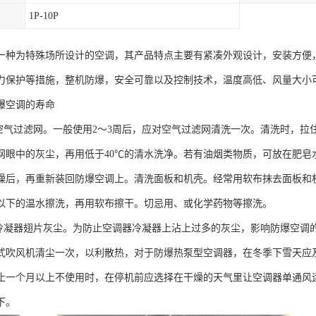
1P-10P
一种为特殊场所设计的空调，其产品特点主要有紧凑外观设计，安装方便
力保护等措施，整机防爆，安全可靠以及控制技术，温度高低、风量大小
爆空调的寿命
洗空气过滤网。一般使用2～3周后，应对空气过滤网清洗一次。清洗时，
网眼中的灰尘，再用低于40℃的清水洗净。若有油烟类物质，可放在肥皂
燥后，再重新装回防爆空调上。清洗面板和机壳。经常用软布抹去面板和
℃以下的温水擦洗，再用软布擦干。切忌用、或化学药物等擦洗。
扫冷凝器翅片灰尘。为防止空调器冷凝器上沾上过多的灰尘，影响防爆空调
式吹风机清尘一次，以利散热，对于防爆热泵型空调器，在冬季下雪天应
止一个月以上不使用时，在停机前应选择在干燥的天气里让空调器单通风运
下。