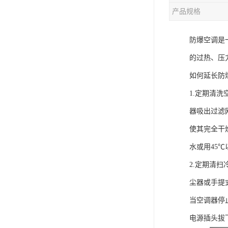
产品规格
防爆空调是
的过热、压
如何延长防
1.定期清
器吸出过滤
使其完全干
水或用45
2.定期清
尘器或手提
当空调器停
电源插头拔