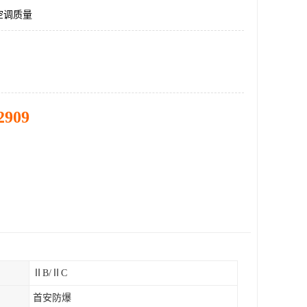
空调质量
2909
ⅡB/ⅡC
首安防爆