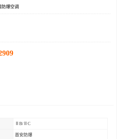
湿防爆空调
2909
ⅡB/ⅡC
首安防爆