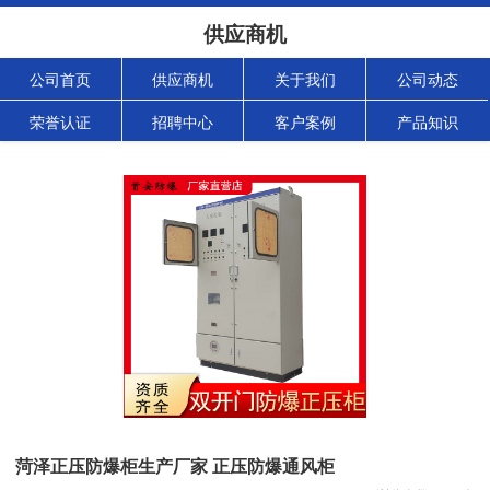
供应商机
公司首页
供应商机
关于我们
公司动态
荣誉认证
招聘中心
客户案例
产品知识
菏泽正压防爆柜生产厂家 正压防爆通风柜