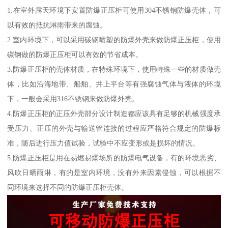
1.在室外露天环境下安置防爆正压柜可使用304不锈钢防爆壳体，可
以有效的抵抗淋雨带来的腐蚀。
2.室内环境下，可以采用碳钢喷塑的防爆外壳来做防爆正压柜，使用
碳钢做的防爆正压柜可以有效的节省成本。
3.防爆正压柜的壳体材质，在特殊环境下，使用特殊一些的材质做壳
体，比如沿海地带、船舶、井上平台等有强腐蚀气体与液体的环境
下，一般会采用316不锈钢来做防爆外壳。
4.防爆正压柜的正压外壳部分设计制造都应该具有足够的机械强度承
受压力、正压的外壳与输送管连接的过程应严格符合规定的防爆标
准，随后进行压力值试验，试验中不应变形或是损坏的情况。
5.防爆正压柜是用在易燃易爆场所的防爆电气设备，有的环境恶劣、
风吹日晒雨淋，有的是室内环境，没有外来因素侵蚀，可以根据不
同环境来选择不同的防爆正压柜壳体。