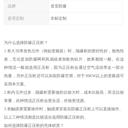
品牌
首安防爆
是否定制
非标定制
为什么选择防爆正压柜？
1.有大功率发热元件（例如变频器）时，隔爆柜的密封性好，散热性
差，无论是加防爆网和风扇或者加散热铝片，效果都很一般。在这
种情况一般就选用正压柜，因为正压柜会通过空气流动带走一部分
热量，另外正压柜还可以加装防爆空调，对于30KW以上的变频器可
采用本方案。
2.柜内元件过多，隔爆柜需要做的比较大时，成本比较高，而且比较
笨重，此种情况正压柜会更合适，价格更优惠。
3.有触摸屏需要操作时，触摸屏安装在防爆正压柜上可以直接操作。
以上三种情况都是比较适合选用防爆正压柜的。
如何选择防爆正压柜的壳体材质？