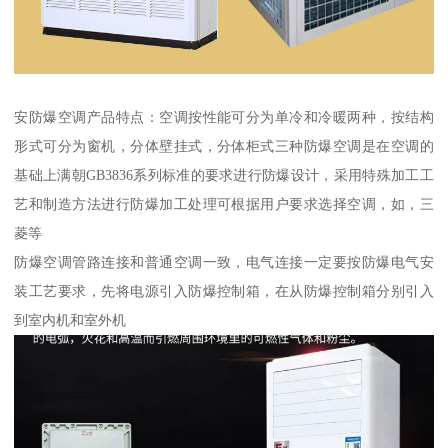
安防爆空调产品特点：空调按性能可分为单冷和冷暖两种，按结构
形式可分为窗机，分体壁挂式，分体柜式三种防爆空调是在空调的
基础上满朝GB3836系列标准的要求进行防爆设计，采用特殊加工工
艺和制造方法进行防爆加工处理可根据用户要求选择空调，如，三
菱等
防爆空调管路连接和普通空调一致，电气连接一定要按防爆电气安
装工艺要求，先将电源引入防爆控制箱，在从防爆控制箱分别引入
到室内机和室外机