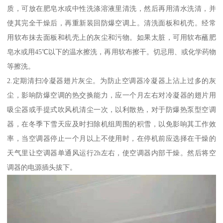
质，可放在肥皂水或中性洗涤溶液里清洗，然后再用清水洗清，并
使其完全干燥后，再重新装回防爆空调上。清洗面板和机壳。经常
用软布抹去面板和机壳上的灰尘和污物。如果太脏，可用软布蘸肥
皂水或用45℃以下的温水擦洗，再用软布擦干。切忌用、或化学药物
等擦洗。
2.定期清扫冷凝器翅片灰尘。为防止空调器冷凝器上沾上过多的灰
尘，影响防爆空调的热交换能力，应一个月左右对冷凝器的翅片用
吸尘器或手提式吹风机清尘一次，以利散热，对于防爆热泵型空调
器，在冬季下雪天应及时扫除机组周围的积雪，以免影响其工作效
率，当空调器停止一个月以上不使用时，在停机前应选择在干燥的
天气里让空调器单通风运行2h左右，使空调器内部干燥。然后将空
调器的电源插头拔下。