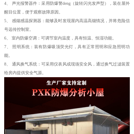
4、 声光报警器件：采用防爆警deng（旋转闪光发声型），装在屋外
醒目位置，便于观察故障原因。
5、 感烟感温探测器：能够及时发现屋内高温高烟情况，并将危险信
号远传控制室。
6、 室内防爆空调：可调节室内温度，具有恒温、恒湿功能。
7、 照明系统：装有防爆吸顶荧光灯，具有正常照明和应急照明功
能。
8、 通风换气系统：可采用仪表风或现场安全风，通过换气过滤装置
给房内提供安全气源。