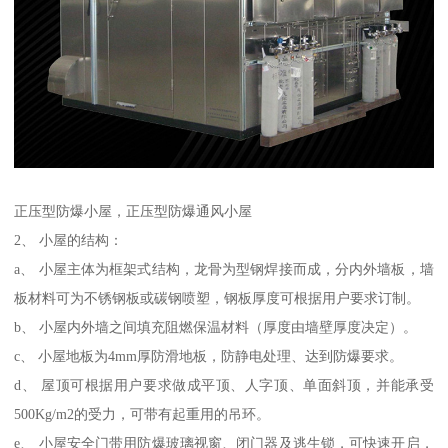
正压型防爆小屋，正压型防爆通风小屋
2、 小屋的结构：
a、 小屋主体为框架式结构，龙骨为型钢焊接而成，分内外墙板，墙
板材料可为不锈钢板或碳钢喷塑，钢板厚度可根据用户要求订制。
b、 小屋内外墙之间填充阻燃保温材料（厚度由墙壁厚度决定）。
c、 小屋地板为4mm厚防滑地板，防静电处理、达到防爆要求。
d、 屋顶可根据用户要求做成平顶、人字顶、单面斜顶，并能承受
500Kg/m2的受力，可带有起重用的吊环。
e、 小屋安全门带用防爆玻璃视窗、闭门器及逃生锁，可快速开启，