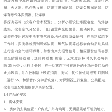
防爆分析小屋内设防爆空调、防爆照明、电采暖设施、防爆排风
扇、灭火器、电伴热设施、防爆可燃探测器、防爆欠氧探测器、防
爆有毒气体探测器、防爆烟
雾探测器等（按客户需求配置）。分析小屋设防爆配电盘、防爆接
线箱、仪表空气分配器、门口设置声光报警器、联动风机。结构防
爆型在使用过程中所有电气设备均已取得防爆证书，在自动状态下
工作时，探测器检测到可燃浓度，氧气浓度等超标会自动启动风机
进行室内空气循环稀释，并发出声光报警信号，相应报警信号会预
留至防爆接线箱，送给终端集 控室，无浓度超标时风机会每间
隔 25 分钟，运行 5 分钟，在手动状态下可在屋外的手动开关启动停
止排风扇，并在控制箱上设置消音、测试、复位按钮对报警 灯测试
（运行 5S）和消音(5 分钟后恢复)，对探测器进行复位。公共配电、
仪表电源配电根据客户所需配置。
1.4 产品的安装
1、房体安装
A．房体的安装位置：户内或户外有均可，无明显震动平坦的地方。