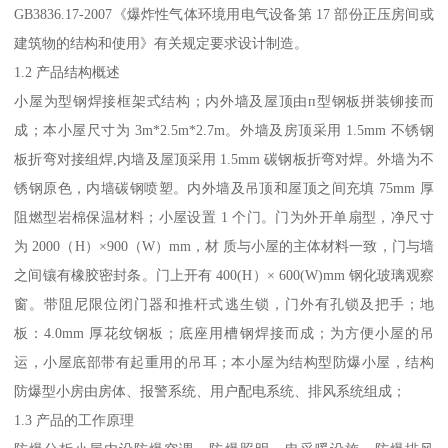
GB3836.17-2007《爆炸性气体环境用电气设备第 17 部份正压房间或
建筑物的结构和使用》有关规定要求设计制造。
1.2 产品结构概述
小屋为型钢焊接框架式结构；内外墙及屋顶由п型钢板拼装铆接而
成；本小屋尺寸为 3m*2.5m*2.7m。外墙及房顶采用 1.5mm 不锈钢
板折弯对接组焊,内墙及屋顶采用 1.5mm 碳钢板折弯对焊。外墙为不
锈钢原色，内墙碳钢喷塑。内外墙及吊顶和屋顶之间充填 75mm 厚
阻燃型岩棉保温材料；小屋设置 1 个门。门为外开单扇型，净尺寸
为 2000（H）×900（W）mm，材 质与小屋的主体材料一致，门与墙
之间镶有橡胶密封条。门上开有 400(H）× 600(W)mm 钢化玻璃观察
窗。带阻尼限位闭门器和推杆式逃生锁，门外有孔锁及把手；地
板：4.0mm 厚花纹钢板；底座用槽钢焊接而成；为方便小屋的吊
运，小屋底部带有起重用的吊耳；本小屋为结构型防爆小屋，结构
防爆型小房由房体、报警系统、用户配电系统、排风系统组成；
1.3 产品的工作原理