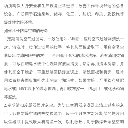
场所确保人身安全和生产设备正常进行，改善工作环境舒适的必备
设备。广泛用于石油采炼、储存、化工、、纺织、印染、及设施等
爆炸性危险环境。
如何延长防爆空调的寿命
1.定期清洗空气过滤网。一般使用2～3周后，应对空气过滤网清洗一
次。清洗时，拉住过滤网的拉手，将其从面板后取下，用真空吸尘
器吸出过滤网眼中的灰尘，再用低于40℃的清水洗净。若有油烟类物
质，可放在肥皂水或中性洗涤溶液里清洗，然后再用清水洗清，并
使其完全干燥后，再重新装回防爆空调上。清洗面板和机壳。经常
用软布抹去面板和机壳上的灰尘和污物。如果太脏，可用软布蘸肥
皂水或用45℃以下的温水擦洗，再用软布擦干。切忌用、或化学药物
等擦洗。
2.定期清扫冷凝器翅片灰尘。为防止空调器冷凝器上沾上过多的灰
尘，影响防爆空调的热交换能力，应一个月左右对冷凝器的翅片用
吸尘器或手提式吹风机清尘一次，以利散热，对于防爆热泵型空调