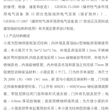
的修理、检修、修复和改造》、GB3836.15-2000《爆炸性气体环境
用电气设备 第 15 部分危险场所电气安装（煤矿除外）》、
GB3836.17-2007《爆炸性气体环境用电气设备第 17 部份正压房间或
建筑物的结构和使用》有关规定要求设计制造。
1.2 产品结构概述
小屋为型钢焊接框架式结构；内外墙及屋顶由п型钢板拼装铆接而
成；本小屋尺寸为 3m*2.5m*2.7m。外墙及房顶采用 1.5mm 不锈钢
板折弯对接组焊,内墙及屋顶采用 1.5mm 碳钢板折弯对焊。外墙为不
锈钢原色，内墙碳钢喷塑。内外墙及吊顶和屋顶之间充填 75mm 厚
阻燃型岩棉保温材料；小屋设置 1 个门。门为外开单扇型，净尺寸
为 2000（H）×900（W）mm，材 质与小屋的主体材料一致，门与墙
之间镶有橡胶密封条。门上开有 400(H）× 600(W)mm 钢化玻璃观察
窗。带阻尼限位闭门器和推杆式逃生锁，门外有孔锁及把手；地
板：4.0mm 厚花纹钢板；底座用槽钢焊接而成；为方便小屋的吊
运，小屋底部带有起重用的吊耳；本小屋为结构型防爆小屋，结构