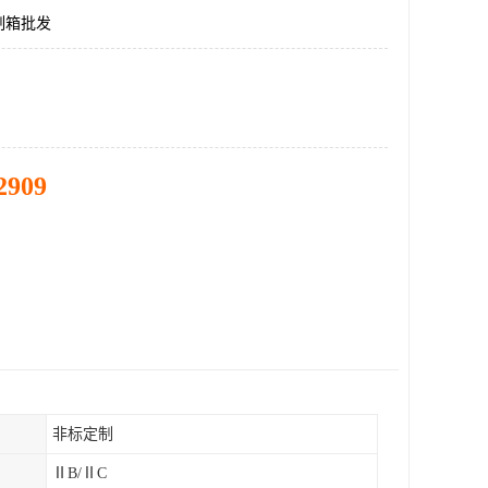
制箱批发
2909
非标定制
ⅡB/ⅡC