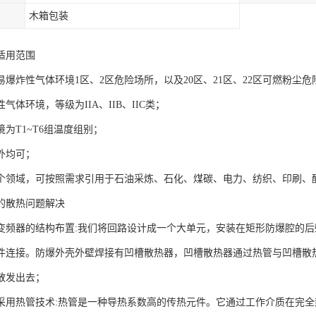
木箱包装
适用范围
易爆炸性气体环境1区、2区危险场所，以及20区、21区、22区可燃粉尘危
气体环境，等级为IIA、IIB、IIC类；
为T1~T6组温度组别；
外均可；
个领域，可按照需求引用于石油采炼、石化、煤碳、电力、纺织、印刷、
的散热问题解决
变频器的结构布置:我们将回路设计成一个大单元，安装在矩形防爆腔的后
件连接。防爆外壳外壁焊接有凹槽散热器，凹槽散热器通过热管与凹槽散
散发出去；
采用热管技术:热管是一种导热系数高的传热元件。它通过工作介质在完