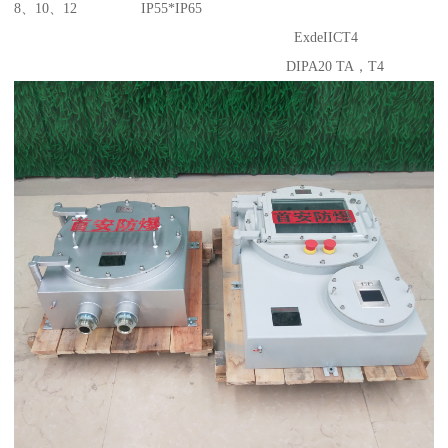
8、10、12 IP55*IP65
ExdeIICT4
DIPA20 TA，T4