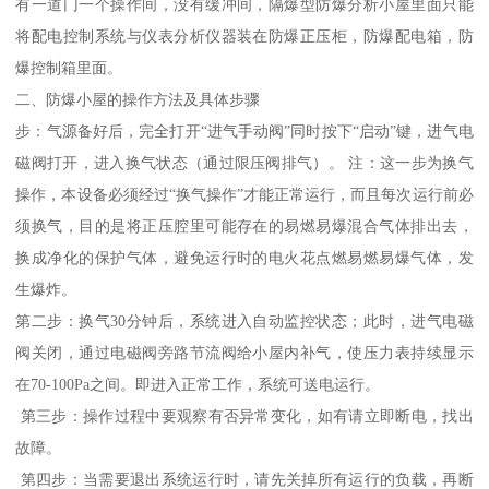
有一道门一个操作间，没有缓冲间，隔爆型防爆分析小屋里面只能
将配电控制系统与仪表分析仪器装在防爆正压柜，防爆配电箱，防
爆控制箱里面。
二、防爆小屋的操作方法及具体步骤
步：气源备好后，完全打开“进气手动阀”同时按下“启动”键，进气电
磁阀打开，进入换气状态（通过限压阀排气）。 注：这一步为换气
操作，本设备必须经过“换气操作”才能正常运行，而且每次运行前必
须换气，目的是将正压腔里可能存在的易燃易爆混合气体排出去，
换成净化的保护气体，避免运行时的电火花点燃易燃易爆气体，发
生爆炸。
第二步：换气30分钟后，系统进入自动监控状态；此时，进气电磁
阀关闭，通过电磁阀旁路节流阀给小屋内补气，使压力表持续显示
在70-100Pa之间。即进入正常工作，系统可送电运行。
第三步：操作过程中要观察有否异常变化，如有请立即断电，找出
故障。
第四步：当需要退出系统运行时，请先关掉所有运行的负载，再断