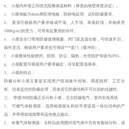
b、 小屋内外墙之间填充阻燃保温材料（厚度由墙壁厚度决定）。
c、 小屋地板为4mm厚防滑地板，防静电处理、达到防爆要求。
d、 屋顶可根据用户要求做成平顶、人字顶、单面斜顶，并能承受
500Kg/m2的受力，可带有起重用的吊环。
e、 小屋安全门带用防爆玻璃视窗、闭门器及逃生锁，可快速开启，
操作灵活。根据用户要求也可增设***道门（缓冲间）。
f、 小屋整体性能密闭、防雨、防尘、隔热，外壳防护等级为IP65。
g、 小屋配置可根据用户要求确定，详见配置选择表。
3、 小屋的特点：
防爆分析小屋主要是实现用户现场集中控制、调度指挥、工艺分
析、仪表监控的防爆处理，具体其它防爆结构不可比拟的优越性。
三、 带缓冲间防爆正压分析小屋，北京防爆电气，室内安保系统
1、 可燃气体检测器：选用检测探头和信号变送器一体化结构的产
品，并带用就地报警和远传接点输出。
2、 有毒气体检测器：当样品或周围环境气体中含有有毒组分时，须