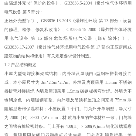
由隔爆外壳“d” 保护的设备》、GB3836.5-2004《爆炸性气体环境用
电气设备 第 5 部分：
正压外壳型“p”》、GB3836.13-2013《爆炸性环境 第 13 部分：设备
的修理、检修、修复和改造》、GB3836.15-2000《爆炸性气体环境
用电气设备 第 15 部分危险场所电气安装（煤矿除外）》、
GB3836.17-2007《爆炸性气体环境用电气设备第 17 部份正压房间或
建筑物的结构和使用》有关规定要求设计制造。
1.2 产品结构概述
小屋为型钢焊接框架式结构；内外墙及屋顶由п型钢板拼装铆接而
成；本小屋尺寸为 3m*2.5m*2.7m。外墙及房顶采用 1.5mm 不锈钢
板折弯对接组焊,内墙及屋顶采用 1.5mm 碳钢板折弯对焊。外墙为不
锈钢原色，内墙碳钢喷塑。内外墙及吊顶和屋顶之间充填 75mm 厚
阻燃型岩棉保温材料；小屋设置 1 个门。门为外开单扇型，净尺寸
为 2000（H）×900（W）mm，材 质与小屋的主体材料一致，门与墙
之间镶有橡胶密封条。门上开有 400(H）× 600(W)mm 钢化玻璃观察
窗。带阻尼限位闭门器和推杆式逃生锁，门外有孔锁及把手；地