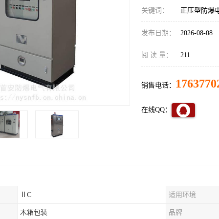
关键词：
正压型防爆
发布日期：
2026-08-08
阅 读 量：
211
1763770
销售电话：
在线QQ：
ⅡC
适用环境
木箱包装
品牌