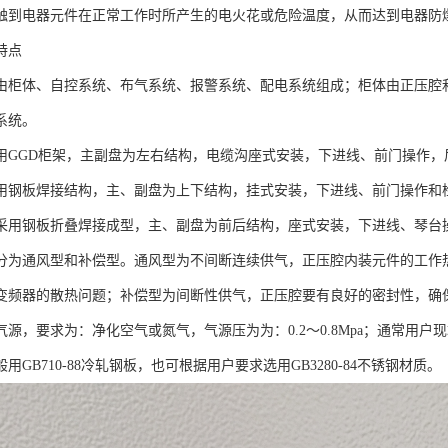
触到电器元件在正常工作时所产生的电火花或危险温度，从而达到电器防
特点
由柜体、自控系统、布气系统、报警系统、配电系统组成；柜体由正压腔
系统。
用GGD柜架，主副盘为左右结构，电缆沟座式安装，下进线、前门操作，
用钢板焊接结构，主、副盘为上下结构，挂式安装，下进线、前门操作和
采用钢板折叠焊接成型，主、副盘为前后结构，座式安装，下进线、琴台
分为通风型和补偿型。通风型为不间断连续供气，正压腔内装元件的工作
变频器的散热问题；补偿型为间断性供气，正压腔要有良好的密封性，确
气源，要求为：净化空气或氮气，气源压为为：0.2～0.8Mpa；通常用
用GB710-88冷轧钢板，也可根据用户要求选用GB3280-84不锈钢材质。