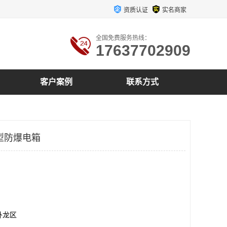
资质认证
实名商家
全国免费服务热线：
17637702909
客户案例
联系方式
型防爆电箱
卧龙区