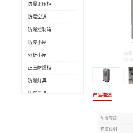
防爆正压柜
防爆空调
防爆控制箱
防爆小屋
分析小屋
正压防爆柜
防爆灯具
防爆风机
产品描述
防爆管件
防爆等级
粉尘防爆
包装说明
防腐防尘防水