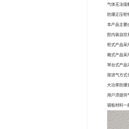
气体无法接
防爆正压柜
本产品主要
腔内装自控
柜式产品采
箱式产品采
琴台式产品
按进气方式
大功率防爆
用户须提供
钢板材料一般