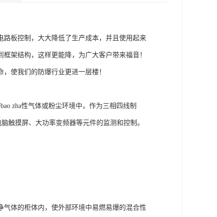
成化电路板控制，大大降低了生产成本，并且使用起来
到框架结构，这样更能降，为广大客户带来福音！
命，使我们的防爆行业更进一层楼！
o zha性气体或粉尘环境中，作为三相四线制
器、微电脑触摸屏、大功率变频器等元件的监测和控制。
净气体的柜体内，使外部环境中易燃易爆的混合性