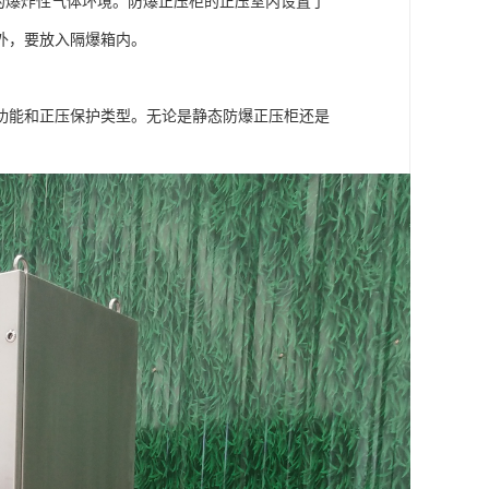
-T4的爆炸性气体环境。防爆正压柜的正压室内设置了
外，要放入隔爆箱内。
功能和正压保护类型。无论是静态防爆正压柜还是