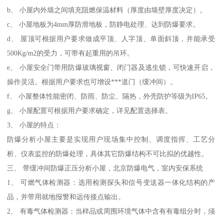
b、 小屋内外墙之间填充阻燃保温材料（厚度由墙壁厚度决定）。
c、 小屋地板为4mm厚防滑地板，防静电处理、达到防爆要求。
d、 屋顶可根据用户要求做成平顶、人字顶、单面斜顶，并能承受
500Kg/m2的受力，可带有起重用的吊环。
e、 小屋安全门带用防爆玻璃视窗、闭门器及逃生锁，可快速开启，
操作灵活。根据用户要求也可增设***道门（缓冲间）。
f、 小屋整体性能密闭、防雨、防尘、隔热，外壳防护等级为IP65。
g、 小屋配置可根据用户要求确定，详见配置选择表。
3、 小屋的特点：
防爆分析小屋主要是实现用户现场集中控制、调度指挥、工艺分
析、仪表监控的防爆处理，具体其它防爆结构不可比拟的优越性。
三、 带缓冲间防爆正压分析小屋，北京防爆电气，室内安保系统
1、 可燃气体检测器：选用检测探头和信号变送器一体化结构的产
品，并带用就地报警和远传接点输出。
2、 有毒气体检测器：当样品或周围环境气体中含有有毒组分时，须