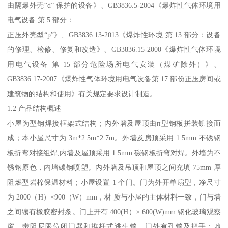
由隔爆外壳“d” 保护的设备》、GB3836.5-2004《爆炸性气体环境用
电气设备 第 5 部分：
正压外壳型“p”》、GB3836.13-2013《爆炸性环境 第 13 部分：设备
的修理、检修、修复和改造》、GB3836.15-2000《爆炸性气体环境
用电气设备 第 15 部分危险场所电气安装（煤矿除外）》、
GB3836.17-2007《爆炸性气体环境用电气设备第 17 部份正压房间或
建筑物的结构和使用》有关规定要求设计制造。
1.2 产品结构概述
小屋为型钢焊接框架式结构；内外墙及屋顶由п型钢板拼装铆接而
成；本小屋尺寸为 3m*2.5m*2.7m。外墙及房顶采用 1.5mm 不锈钢
板折弯对接组焊,内墙及屋顶采用 1.5mm 碳钢板折弯对焊。外墙为不
锈钢原色，内墙碳钢喷塑。内外墙及吊顶和屋顶之间充填 75mm 厚
阻燃型岩棉保温材料；小屋设置 1 个门。门为外开单扇型，净尺寸
为 2000（H）×900（W）mm，材 质与小屋的主体材料一致，门与墙
之间镶有橡胶密封条。门上开有 400(H）× 600(W)mm 钢化玻璃观察
窗。带阻尼限位闭门器和推杆式逃生锁，门外有孔锁及把手；地