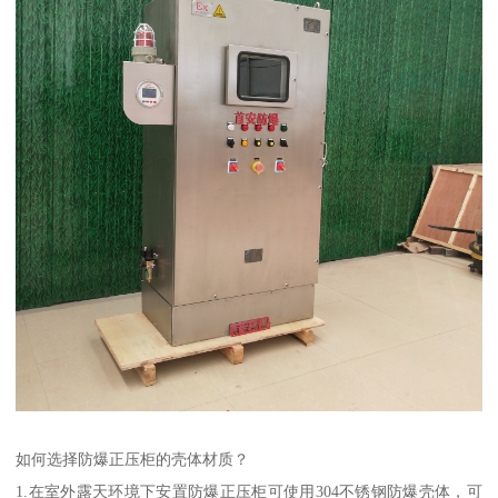
如何选择防爆正压柜的壳体材质？
1.在室外露天环境下安置防爆正压柜可使用304不锈钢防爆壳体，可