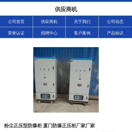
供应商机
公司首页
供应商机
关于我们
公司动态
荣誉认证
招聘中心
客户案例
产品知识
粉尘正压型防爆柜 厦门防爆正压柜厂家厂家