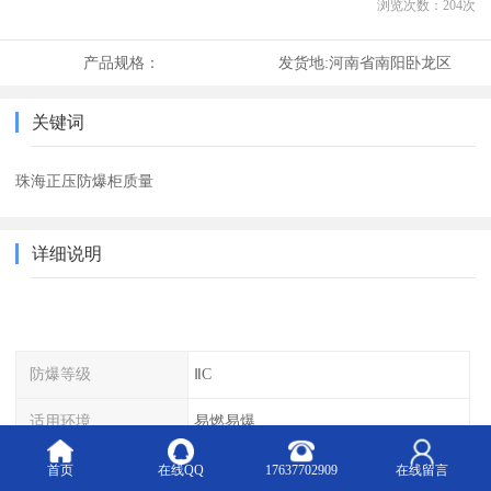
浏览次数：
204
次
产品规格：
发货地:
河南省南阳卧龙区
关键词
珠海正压防爆柜质量
详细说明
防爆等级
ⅡC
适用环境
易燃易爆
包装说明
木箱包装
首页
在线QQ
17637702909
在线留言