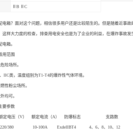
ⅡB ⅡC
配电箱？面对这个问题，相信很多用户还是比较陌生的。但是随着近事故
，这样大力度的检查，排查用电安全也是为了企业的利益，在爆炸事故发
配电箱。
适用范围
区危险场所。
IB、IIC类，温度组别为T1-T4的爆炸性气体环境。
可燃性粉尘场所。
户外均可。
主要参数
 额定电压（V） 额定电流（A） 防爆标志 支路
0/380 10-100A ExdeIIBT4 4、6、8、10、12 I