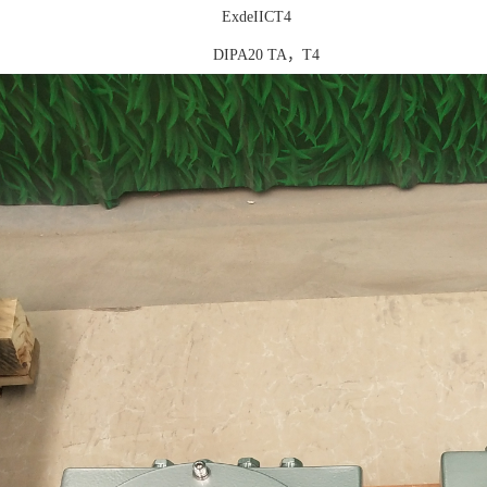
xdeIICT4
PA20 TA，T4