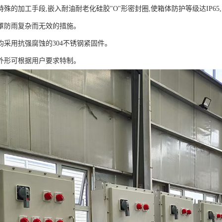
殊的加工手段,嵌入耐油耐老化硅胶"O"形密封圈,使箱体防护等级达IP6
罩防雨复杂而无效的措施。
均采用抗强腐蚀的304不锈钢紧固件。
外形可根据用户要求特制。