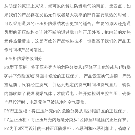
从防爆的原理上来说，就可以的解决防爆电气的问题。第四点，如
果我们的产品存在发热元件或者是大功率的部件需要散热的时候，
可以采用通风的正压柜防爆结构会更加的适合。主要的原因还是通
风型的正压结构会连续不断的通过我们的正压外壳，把内部的发热
元件热量带走，这是有效的产品散热技术，也提高了我们的产品工
作时间和产品可靠性。
正压柜防爆等级划分
PX型正压柜：将正压外壳内的危险分类从1区降至非危险或从1类(煤
矿井下危险区域)降至非危险的正压保护。 产品设置换气连锁，产品
投运前，只有经过换气，并达到规定的换气时间和换气量后，确保
内部吹除了易燃易爆气体，才能通电，并开始检测主腔气压，确保
产品投运时，电器元件已被洁净的空气覆盖。
PY型正压柜：将正压外壳内的危险分类从1区降至2区的正压保护。
PZ型正压柜：将正压外壳内危险分类从2区降至非危险的正压保护。
PZ为于2区而设计的一种正压防爆柜，Pz系列和Px系列相比，省略了