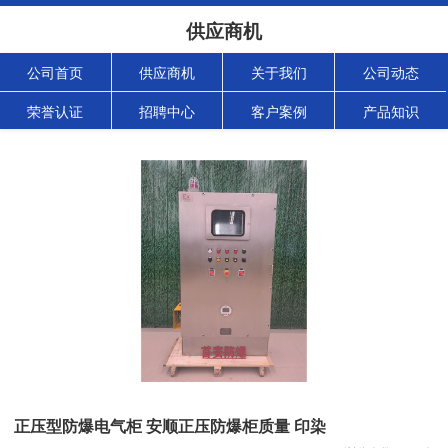
供应商机
公司首页
供应商机
关于我们
公司动态
荣誉认证
招聘中心
客户案例
产品知识
正压型防爆电气柜 安顺正压防爆柜质量 印染