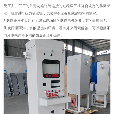
受压力、正压的外壳与输送管连接的过程应严格符合规定的防爆标
准，随后进行压力值试验，试验中不应变形或是损坏的情况。
5.防爆正压柜是用在易燃易爆场所的防爆电气设备，有的环境恶劣、
风吹日晒雨淋，有的是室内环境，没有外来因素侵蚀，可以根据不
同环境来选择不同的防爆正压柜壳体。