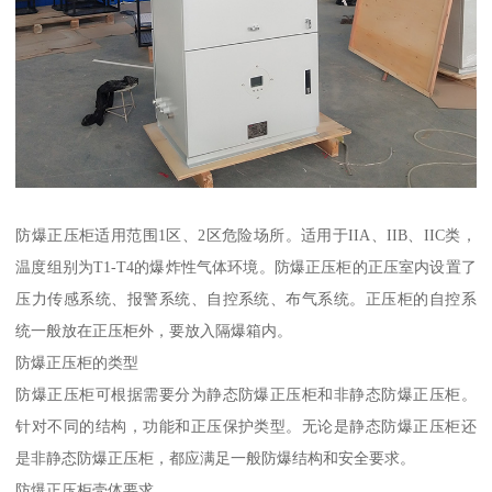
防爆正压柜适用范围1区、2区危险场所。适用于IIA、IIB、IIC类，
温度组别为T1-T4的爆炸性气体环境。防爆正压柜的正压室内设置了
压力传感系统、报警系统、自控系统、布气系统。正压柜的自控系
统一般放在正压柜外，要放入隔爆箱内。
防爆正压柜的类型
防爆正压柜可根据需要分为静态防爆正压柜和非静态防爆正压柜。
针对不同的结构，功能和正压保护类型。无论是静态防爆正压柜还
是非静态防爆正压柜，都应满足一般防爆结构和安全要求。
防爆正压柜壳体要求