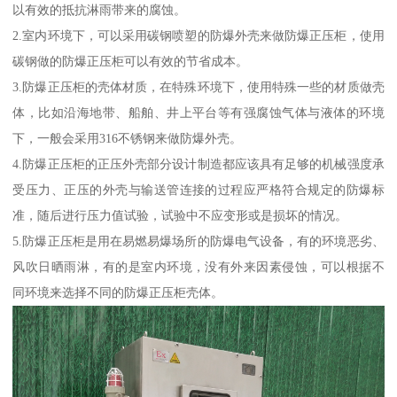
以有效的抵抗淋雨带来的腐蚀。
2.室内环境下，可以采用碳钢喷塑的防爆外壳来做防爆正压柜，使用
碳钢做的防爆正压柜可以有效的节省成本。
3.防爆正压柜的壳体材质，在特殊环境下，使用特殊一些的材质做壳
体，比如沿海地带、船舶、井上平台等有强腐蚀气体与液体的环境
下，一般会采用316不锈钢来做防爆外壳。
4.防爆正压柜的正压外壳部分设计制造都应该具有足够的机械强度承
受压力、正压的外壳与输送管连接的过程应严格符合规定的防爆标
准，随后进行压力值试验，试验中不应变形或是损坏的情况。
5.防爆正压柜是用在易燃易爆场所的防爆电气设备，有的环境恶劣、
风吹日晒雨淋，有的是室内环境，没有外来因素侵蚀，可以根据不
同环境来选择不同的防爆正压柜壳体。