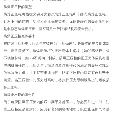
防爆正压柜的类型
防爆正压柜可根据需要分为静态防爆正压柜和非静态防爆正压柜。
针对不同的结构，功能和正压保护类型。无论是静态防爆正压柜还
是非静态防爆正压柜，都应满足一般防爆结构和安全要求。
防爆正压柜壳体要求
在防爆正压柜中，该壳体常被称为“正压壳体”，是爆炸的主要组成部
分。正常情况下，防爆正压柜的正压壳体由钢板（如Q235钢板）或
不锈钢材料（如304不锈钢）制成。防爆正压柜的正压壳体应具有足
够的机械强度，正压壳体，输送管及连接件必须满足防爆标准规定
的试验压力值，且不得变形或损坏。防爆正压柜内应装有自动安全
装置。当正压柜中的压力过高时，将执行压力限制以防止防爆或损
坏正压柜。
防爆正压柜的密封性
为了确保防爆正压柜内的压力高于外部压力，除必要外进气时，防
爆正压柜应是密封的。应具有良好的密闭性能，以防止保护气体泄