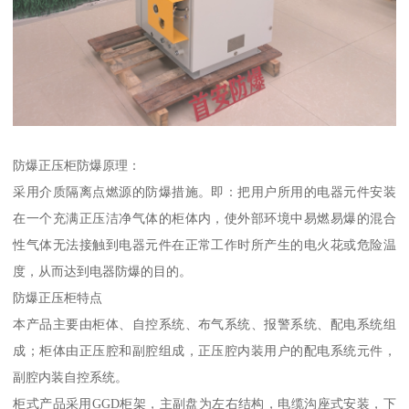
防爆正压柜防爆原理：
采用介质隔离点燃源的防爆措施。即：把用户所用的电器元件安装
在一个充满正压洁净气体的柜体内，使外部环境中易燃易爆的混合
性气体无法接触到电器元件在正常工作时所产生的电火花或危险温
度，从而达到电器防爆的目的。
防爆正压柜特点
本产品主要由柜体、自控系统、布气系统、报警系统、配电系统组
成；柜体由正压腔和副腔组成，正压腔内装用户的配电系统元件，
副腔内装自控系统。
柜式产品采用GGD柜架，主副盘为左右结构，电缆沟座式安装，下