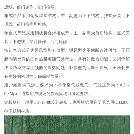
进线、前门操作，后门检修。
箱式产品采用钢板焊接结构，主、副盘为上下结构，挂式安装，下
进线、前门操作和检修。
琴台式产品采用钢板折叠焊接成型，主、副盘为前后结构，座式安
装，下进线、琴台操作，后门检修。
按进气方式分为通风型和补偿型。通风型为不间断连续供气，正压
腔内装元件的工作热量可随气路带走，具有的散热功能，适用于解
决大功率防爆变频器的散热问题；补偿型为间断性供气，正压腔要
有良好的密封性，确保耗气量小。
用户须提供气源，要求为：净化空气或氮气，气源压为为：0.2～
0.8Mpa；通常用户现场的仪表风均可满足要求。
钢板材料一般用GB710-88冷轧钢板，也可根据用户要求选用GB3280-
84不锈钢材质。