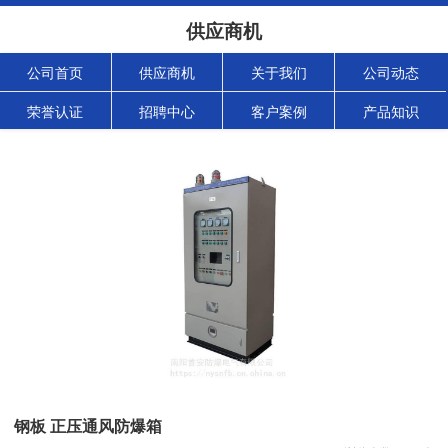
供应商机
公司首页
供应商机
关于我们
公司动态
荣誉认证
招聘中心
客户案例
产品知识
钢板 正压通风防爆箱