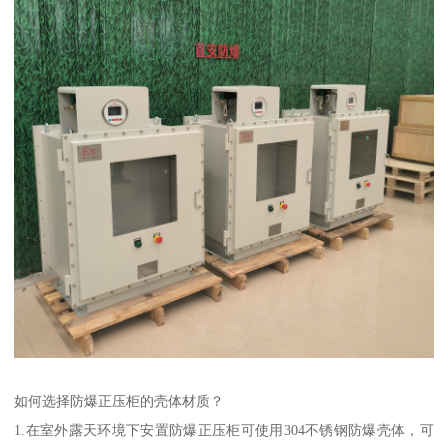
如何选择防爆正压柜的壳体材质？
1.在室外露天环境下安置防爆正压柜可使用304不锈钢防爆壳体，可