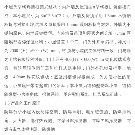
小屋为型钢焊接框架式结构；内外墙及屋顶由п型钢板拼装铆接而
成；本小屋尺寸为 3m*2.5m*2.7m。外墙及房顶采用 1.5mm 不锈钢
板折弯对接组焊,内墙及屋顶采用 1.5mm 碳钢板折弯对焊。外墙为不
锈钢原色，内墙碳钢喷塑。内外墙及吊顶和屋顶之间充填 75mm 厚
阻燃型岩棉保温材料；小屋设置 1 个门。门为外开单扇型，净尺寸
为 2000（H）×900（W）mm，材 质与小屋的主体材料一致，门与墙
之间镶有橡胶密封条。门上开有 400(H）× 600(W)mm 钢化玻璃观察
窗。带阻尼限位闭门器和推杆式逃生锁，门外有孔锁及把手；地
板：4.0mm 厚花纹钢板；底座用槽钢焊接而成；为方便小屋的吊
运，小屋底部带有起重用的吊耳；本小屋为结构型防爆小屋，结构
防爆型小房由房体、报警系统、用户配电系统、排风系统组成；
1.3 产品的工作原理
防爆分析小屋内设防爆空调、防爆照明、电采暖设施、防爆排风
扇、灭火器、电伴热设施、防爆可燃探测器、防爆欠氧探测器、防
爆有毒气体探测器、防爆烟