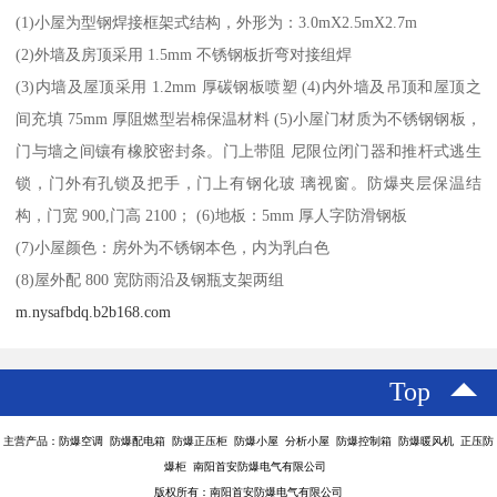
(1)小屋为型钢焊接框架式结构，外形为：3.0mX2.5mX2.7m
(2)外墙及房顶采用 1.5mm 不锈钢板折弯对接组焊
(3)内墙及屋顶采用 1.2mm 厚碳钢板喷塑 (4)内外墙及吊顶和屋顶之
间充填 75mm 厚阻燃型岩棉保温材料 (5)小屋门材质为不锈钢钢板，
门与墙之间镶有橡胶密封条。门上带阻 尼限位闭门器和推杆式逃生
锁，门外有孔锁及把手，门上有钢化玻 璃视窗。防爆夹层保温结
构，门宽 900,门高 2100； (6)地板：5mm 厚人字防滑钢板
(7)小屋颜色：房外为不锈钢本色，内为乳白色
(8)屋外配 800 宽防雨沿及钢瓶支架两组
m.nysafbdq.b2b168.com
Top
主营产品：防爆空调 防爆配电箱 防爆正压柜 防爆小屋 分析小屋 防爆控制箱 防爆暖风机 正压防
爆柜 南阳首安防爆电气有限公司
版权所有：南阳首安防爆电气有限公司