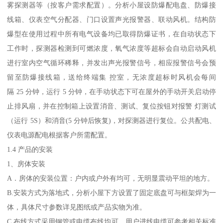
雾探测器等（按客户需求配置）。分析小屋设防爆配电盘、防爆接
线箱、仪表空气分配器、门口设置声光报警器、联动风机。结构防
爆型在使用过程中所有电气设备均已取得防爆证书，在自动状态下
工作时，探测器检测到可燃浓度，氧气浓度等超标会自动启动风机
进行室内空气循环稀释，并发出声光报警信号，相应报警信号会预
留至防爆接线箱，送给终端集 控室，无浓度超标时风机会每间
隔 25 分钟，运行 5 分钟，在手动状态下可在屋外的手动开关启动停
止排风扇，并在控制箱上设置消音、测试、复位按钮对报警 灯测试
（运行 5S）和消音(5 分钟后恢复)，对探测器进行复位。公共配电、
仪表电源配电根据客户所需配置。
1.4 产品的安装
1、房体安装
A．房体的安装位置：户内或户外有均可，无明显震动平坦的地方。
B.安装方式为落地式，分析小屋下方设置了固定底盘可与框架焊为一
体，具体尺寸参数详见图纸或产品实物为准。
C.布线方式采用钢管或电缆布线均可，用户进线电缆可参考相关标准