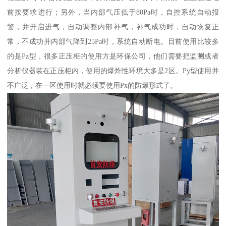
前按要求进行；另外，当内部气压低于80Pa时，自控系统自动报
警，并开启进气，自动调整内部补气，补气成功时，自动恢复正
常，不成功并内部气降到25Pa时，系统自动断电。目前使用比较多
的是Pz型，很多正压柜的使用方是环保公司，他们需要把监测或者
分析仪器装在正压柜内，使用的爆炸性环境大多是2区。Py型使用并
不广泛，在一区使用时就必须要使用Px的防爆形式了。