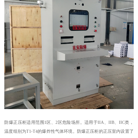
防爆正压柜适用范围1区、2区危险场所。适用于IIA、IIB、IIC类，
温度组别为T1-T4的爆炸性气体环境。防爆正压柜的正压室内设置了