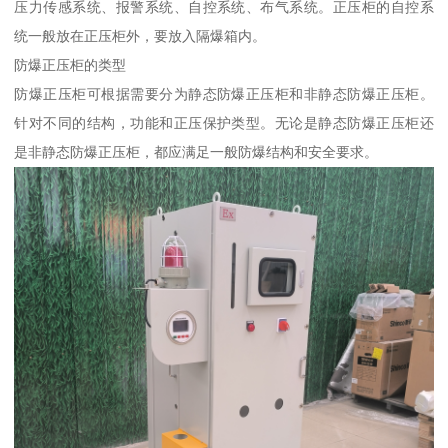
压力传感系统、报警系统、自控系统、布气系统。正压柜的自控系
统一般放在正压柜外，要放入隔爆箱内。
防爆正压柜的类型
防爆正压柜可根据需要分为静态防爆正压柜和非静态防爆正压柜。
针对不同的结构，功能和正压保护类型。无论是静态防爆正压柜还
是非静态防爆正压柜，都应满足一般防爆结构和安全要求。