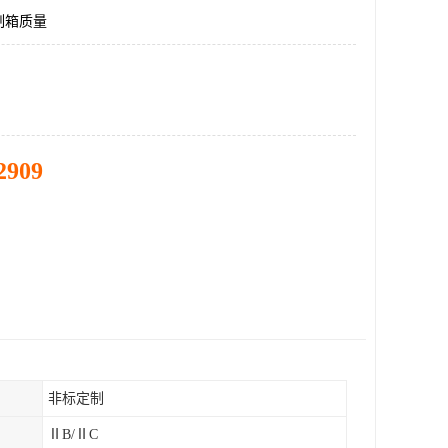
制箱质量
2909
非标定制
ⅡB/ⅡC