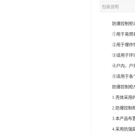
包装说明
防爆控制柜
①用于易燃
②用于爆炸性
③适用于环境
④户内、户
⑤适用于各
防爆控制柜
1.壳体采
2.防爆控
3.本产品
4.采用抗强