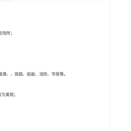
险场所；
酿酒、、铁路、船舶、消防、市政等。
较为美观；