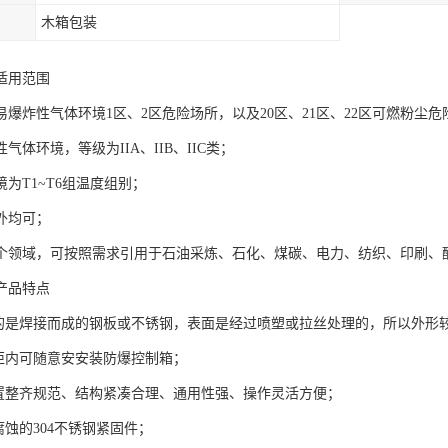
木箱包装
适用范围
易爆炸性气体环境1区、2区危险场所，以及20区、21区、22区可燃粉尘危
气体环境，等级为IIA、IIB、IIC类；
为T1~T6组温度组别；
外均可；
个领域，可按照需求引用于石油采炼、石化、煤碳、电力、纺织、印刷、
产品特点
用的是焊接而成的钢板或不锈钢，表面是经过喷塑或拉丝处理的，所以外形
制柜内可随意安安装防爆控制箱；
布置整齐规范、结构紧凑合理、通用性强、操作灵活方便；
腐蚀的304不锈钢紧固件；