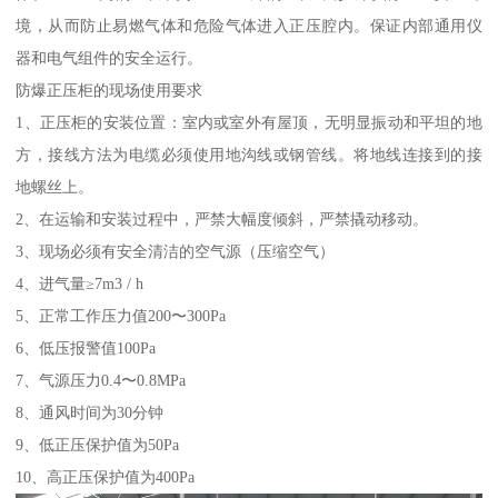
境，从而防止易燃气体和危险气体进入正压腔内。保证内部通用仪
器和电气组件的安全运行。
防爆正压柜的现场使用要求
1、正压柜的安装位置：室内或室外有屋顶，无明显振动和平坦的地
方，接线方法为电缆必须使用地沟线或钢管线。将地线连接到的接
地螺丝上。
2、在运输和安装过程中，严禁大幅度倾斜，严禁撬动移动。
3、现场必须有安全清洁的空气源（压缩空气）
4、进气量≥7m3 / h
5、正常工作压力值200〜300Pa
6、低压报警值100Pa
7、气源压力0.4〜0.8MPa
8、通风时间为30分钟
9、低正压保护值为50Pa
10、高正压保护值为400Pa