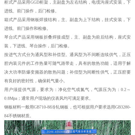
柜式产品采用GGD柜架，主副盘为左右结构，电缆沟座式安装，下
进线、前门操作，后门检修。
箱式产品采用钢板焊接结构，主、副盘为上下结构，挂式安装，下
进线、前门操作和检修。
琴台式产品采用钢板折叠焊接成型，主、副盘为前后结构，座式安
装，下进线、琴台操作，后门检修。
按进气方式分为通风型和补偿型。通风型为不间断连续供气，正压
腔内装元件的工作热量可随气路带走，具有的散热功能，适用于解
决大功率防爆变频器的散热问题；补偿型为间断性供气，正压腔要
有良好的密封性，确保耗气量小。
用户须提供气源，要求为：净化空气或氮气，气源压为为：0.2～
0.8Mpa；通常用户现场的仪表风均可满足要求。
钢板材料一般用GB710-88冷轧钢板，也可根据用户要求选用GB3280-
84不锈钢材质。