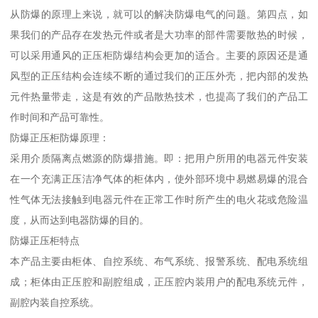
从防爆的原理上来说，就可以的解决防爆电气的问题。第四点，如
果我们的产品存在发热元件或者是大功率的部件需要散热的时候，
可以采用通风的正压柜防爆结构会更加的适合。主要的原因还是通
风型的正压结构会连续不断的通过我们的正压外壳，把内部的发热
元件热量带走，这是有效的产品散热技术，也提高了我们的产品工
作时间和产品可靠性。
防爆正压柜防爆原理：
采用介质隔离点燃源的防爆措施。即：把用户所用的电器元件安装
在一个充满正压洁净气体的柜体内，使外部环境中易燃易爆的混合
性气体无法接触到电器元件在正常工作时所产生的电火花或危险温
度，从而达到电器防爆的目的。
防爆正压柜特点
本产品主要由柜体、自控系统、布气系统、报警系统、配电系统组
成；柜体由正压腔和副腔组成，正压腔内装用户的配电系统元件，
副腔内装自控系统。