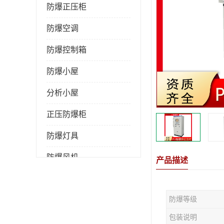
防爆正压柜
防爆空调
防爆控制箱
防爆小屋
分析小屋
正压防爆柜
防爆灯具
防爆风机
产品描述
防爆管件
防爆等级
粉尘防爆
包装说明
防腐防尘防水