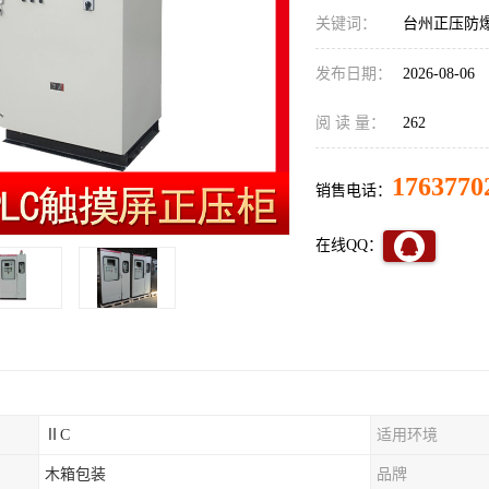
关键词：
台州正压防
发布日期：
2026-08-06
阅 读 量：
262
1763770
销售电话：
在线QQ：
ⅡC
适用环境
木箱包装
品牌