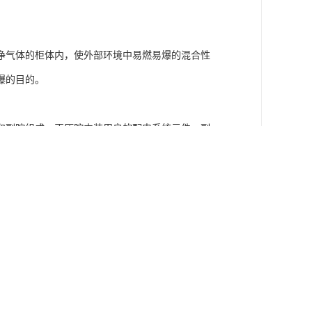
净气体的柜体内，使外部环境中易燃易爆的混合性
爆的目的。
和副腔组成，正压腔内装用户的配电系统元件，副
后门检修。
检修。
操作，后门检修。
热量可随气路带走，具有的散热功能，适用于解决
保耗气量小。
户现场的仪表风均可满足要求。