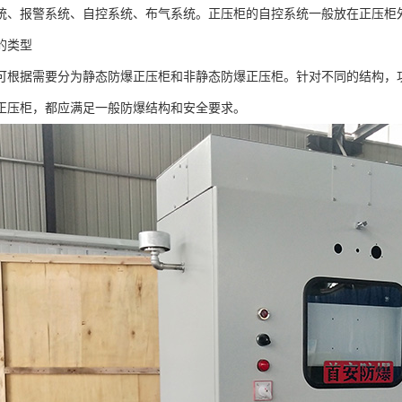
统、报警系统、自控系统、布气系统。正压柜的自控系统一般放在正压柜
的类型
可根据需要分为静态防爆正压柜和非静态防爆正压柜。针对不同的结构，
正压柜，都应满足一般防爆结构和安全要求。