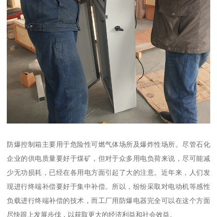
防爆控制箱主要用于危险性可燃气体场所及爆炸性场所。尽管石化
企业的供电质量要好于煤矿，但对于众多用电负荷来说，尽可能减
少无功损耗，已经在各用电方面引起了大的注意。近年来，人们发
现进行终端补偿要好于集中补偿。所以，纷纷采取对电动机等感性
负载进行终端补偿的技术，而工厂用防爆电器完全可以在这个方面
尽快跟上发展步伐，以获取更大的经济利益和社会效益。