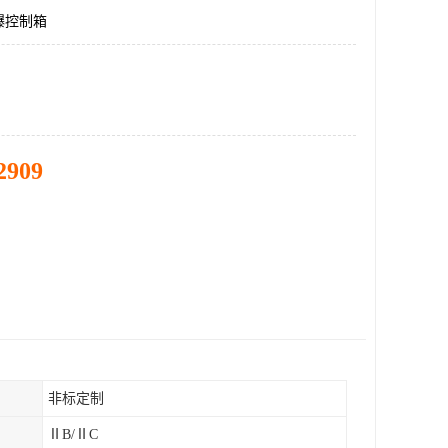
爆控制箱
2909
非标定制
ⅡB/ⅡC