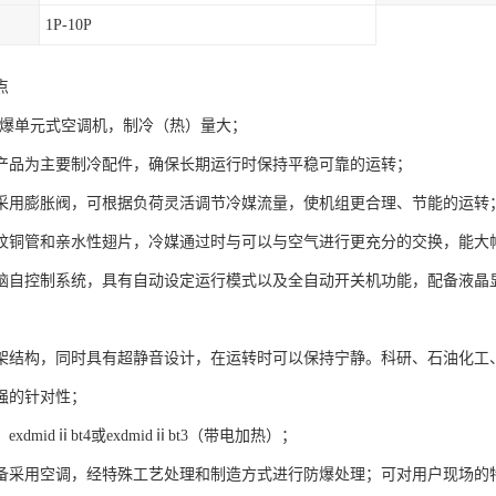
1P-10P
点
列防爆单元式空调机，制冷（热）量大；
产品为主要制冷配件，确保长期运行时保持平稳可靠的运转；
采用膨胀阀，可根据负荷灵活调节冷媒流量，使机组更合理、节能的运转
纹铜管和亲水性翅片，冷媒通过时与可以与空气进行更充分的交换，能大
脑自控制系统，具有自动设定运行模式以及全自动开关机功能，配备液晶
架结构，同时具有超静音设计，在运转时可以保持宁静。科研、石油化工
强的针对性；
xdmidⅱbt4或exdmidⅱbt3（带电加热）；
备采用空调，经特殊工艺处理和制造方式进行防爆处理；可对用户现场的