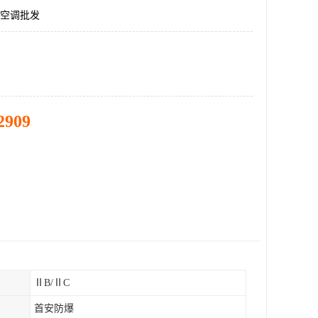
爆空调批发
2909
ⅡB/ⅡC
首安防爆