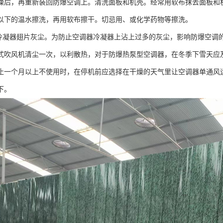
燥后，再重新装回防爆空调上。清洗面板和机壳。经常用软布抹去面板和
℃以下的温水擦洗，再用软布擦干。切忌用、或化学药物等擦洗。
扫冷凝器翅片灰尘。为防止空调器冷凝器上沾上过多的灰尘，影响防爆空调
式吹风机清尘一次，以利散热，对于防爆热泵型空调器，在冬季下雪天应
止一个月以上不使用时，在停机前应选择在干燥的天气里让空调器单通风运
下。