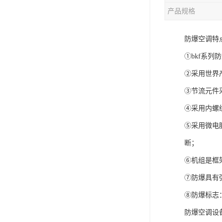
产品规格
防爆空调特
①bkf系
②采用世界
③节流元件
④采用内螺
⑤采用微电
断；
⑥机组是框
⑦防爆具有
⑧防爆标志：e
防爆空调设