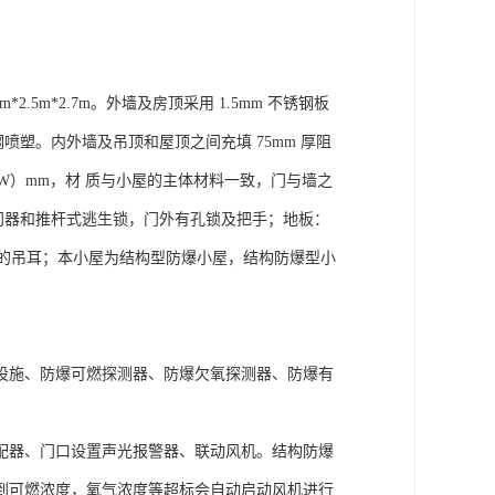
5m*2.7m。外墙及房顶采用 1.5mm 不锈钢板
钢喷塑。内外墙及吊顶和屋顶之间充填 75mm 厚阻
0（W）mm，材 质与小屋的主体材料一致，门与墙之
限位闭门器和推杆式逃生锁，门外有孔锁及把手；地板：
用的吊耳；本小屋为结构型防爆小屋，结构防爆型小
设施、防爆可燃探测器、防爆欠氧探测器、防爆有
配器、门口设置声光报警器、联动风机。结构防爆
到可燃浓度，氧气浓度等超标会自动启动风机进行