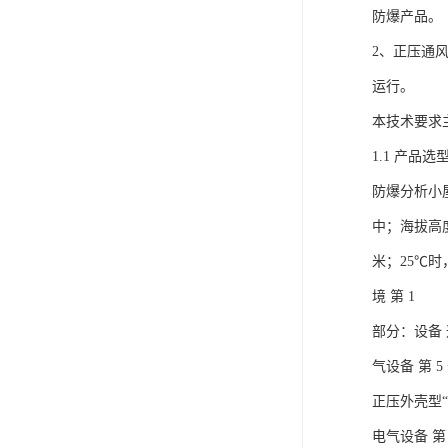
防爆产品。
2、正压通
运行。
本技术要求
1.1 产品选
防爆分析小屋
中；海拔高度
米；25℃时
境 第 1
部分：设备 通
气设备 第 5
正压外壳型“p
电气设备 第