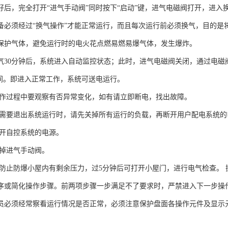
好后，完全打开“进气手动阀”同时按下“启动”键，进气电磁阀打开，进入
备必须经过“换气操作”才能正常运行，而且每次运行前必须换气，目的是
保护气体，避免运行时的电火花点燃易燃易爆气体，发生爆炸。
气30分钟后，系统进入自动监控状态；此时，进气电磁阀关闭，通过电磁
Pa之间。即进入正常工作，系统可送电运行。
作过程中要观察有否异常变化，如有请立即断电，找出故障。
需要退出系统运行时，请先关掉所有运行的负载，再断开用户配电系统的
开自控系统的电源。
掉进气手动阀。
防止防爆小屋内有剩余压力，过5分钟后可打开小屋门，进行电气检查。 
序或简化操作步骤。前两项步骤一步满足不了要求时，严禁进入下一步操
员必须经常察看运行情况是否正常，必须注意保护盘面各操作元件及显示