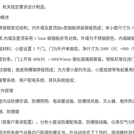
》有关规定要求设计制造。
构概述
接框架式结构；内外墙及屋顶由п型钢板拼装铆接而成；本小屋尺寸为 3m*2.
,内墙及屋顶采用 1.5mm 碳钢板折弯对焊。外墙为不锈钢原色，内墙碳
材料；小屋设置 1 个门。门为外开单扇型，净尺寸为 2000（H）×90
封条。门上开有 400(H）× 600(W)mm 钢化玻璃观察窗。带阻尼
 厚花纹钢板；底座用槽钢焊接而成；为方便小屋的吊运，小屋底部带有起重
报警系统、用户配电系统、排风系统组成；
的工作原理
屋内设防爆空调、防爆照明、电采暖设施、防爆排风扇、灭火器、电伴热
器、防爆烟
（按客户需求配置）。分析小屋设防爆配电盘、防爆接线箱、仪表空气分
程中所有电气设备均已取得防爆证书，在自动状态下工作时，探测器检测