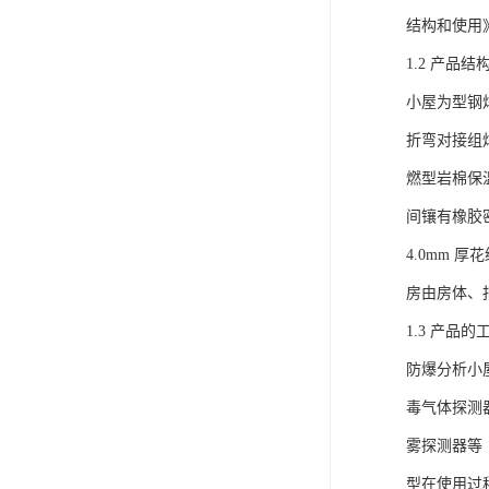
结构和使用
1.2 产品结
小屋为型钢焊
折弯对接组焊
燃型岩棉保温
间镶有橡胶密
4.0mm
房由房体、
1.3 产品
防爆分析小
毒气体探测
雾探测器等
型在使用过