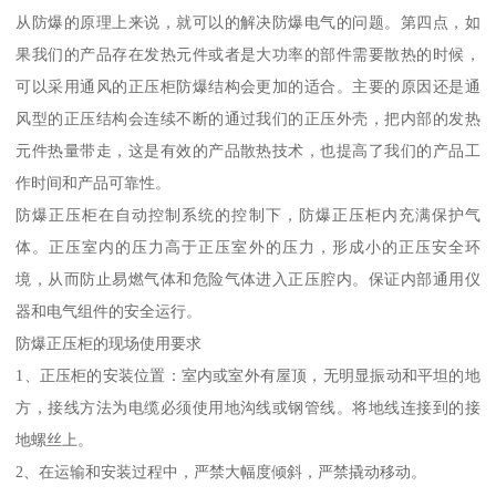
从防爆的原理上来说，就可以的解决防爆电气的问题。第四点，如
果我们的产品存在发热元件或者是大功率的部件需要散热的时候，
可以采用通风的正压柜防爆结构会更加的适合。主要的原因还是通
风型的正压结构会连续不断的通过我们的正压外壳，把内部的发热
元件热量带走，这是有效的产品散热技术，也提高了我们的产品工
作时间和产品可靠性。
防爆正压柜在自动控制系统的控制下，防爆正压柜内充满保护气
体。正压室内的压力高于正压室外的压力，形成小的正压安全环
境，从而防止易燃气体和危险气体进入正压腔内。保证内部通用仪
器和电气组件的安全运行。
防爆正压柜的现场使用要求
1、正压柜的安装位置：室内或室外有屋顶，无明显振动和平坦的地
方，接线方法为电缆必须使用地沟线或钢管线。将地线连接到的接
地螺丝上。
2、在运输和安装过程中，严禁大幅度倾斜，严禁撬动移动。