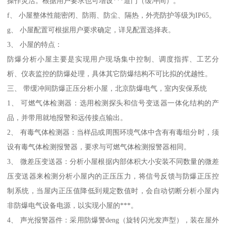
操作灵活。根据用户要求也可增设***道门（缓冲间）。
f、 小屋整体性能密闭、防雨、防尘、隔热，外壳防护等级为IP65。
g、 小屋配置可根据用户要求确定，详见配置选择表。
3、 小屋的特点：
防爆分析小屋主要是实现用户现场集中控制、调度指挥、工艺分
析、仪表监控的防爆处理，具体其它防爆结构不可比拟的优越性。
三、 带缓冲间防爆正压分析小屋，北京防爆电气，室内安保系统
1、 可燃气体检测器：选用检测探头和信号变送器一体化结构的产
品，并带用就地报警和远传接点输出。
2、 有毒气体检测器：当样品或周围环境气体中含有有毒组分时，须
设有毒气体检测报警器，要求与可燃气体检测报警器相同。
3、 微差压变送器：分析小屋根据内部体积大小安装不同数量的微差
压变送器来检测分析小屋内的正压压力，将信号反馈与防爆正压控
制系统，当屋内正压值降低到规定数值时，会自动切断分析小屋内
非防爆电气设备电源，以实现小屋的***。
4、 声光报警器件：采用防爆警deng（旋转闪光发声型），装在屋外