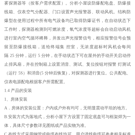
雾探测器等（按客户需求配置）。分析小屋设防爆配电盘、防爆接
线箱、仪表空气分配器、门口设置声光报警器、联动风机。结构防
爆型在使用过程中所有电气设备均已取得防爆证书，在自动状态下
工作时，探测器检测到可燃浓度，氧气浓度等超标会自动启动风机
进行室内空气循环稀释，并发出声光报警信号，相应报警信号会预
留至防爆接线箱，送给终端集 控室，无浓度超标时风机会每间
隔 25 分钟，运行 5 分钟，在手动状态下可在屋外的手动开关启动停
止排风扇，并在控制箱上设置消音、测试、复位按钮对报警 灯测试
（运行 5S）和消音(5 分钟后恢复)，对探测器进行复位。公共配电、
仪表电源配电根据客户所需配置。
1.4 产品的安装
1、房体安装
A．房体的安装位置：户内或户外有均可，无明显震动平坦的地方。
B.安装方式为落地式，分析小屋下方设置了固定底盘可与框架焊为一
体，具体尺寸参数详见图纸或产品实物为准。
C.布线方式采用钢管或电缆布线均可，用户进线电缆可参考相关标准