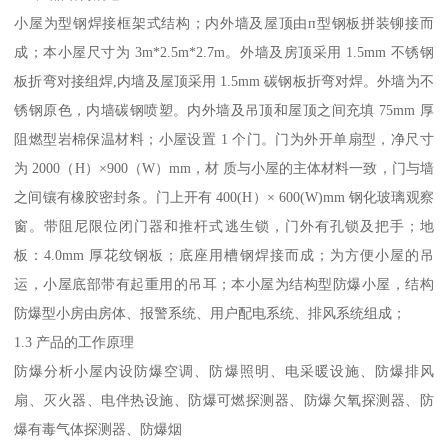
小屋为型钢焊接框架式结构；内外墙及屋顶由п型钢板拼装铆接而
成；本小屋尺寸为 3m*2.5m*2.7m。外墙及房顶采用 1.5mm 不锈钢
板折弯对接组焊,内墙及屋顶采用 1.5mm 碳钢板折弯对焊。外墙为不
锈钢原色，内墙碳钢喷塑。内外墙及吊顶和屋顶之间充填 75mm 厚
阻燃型岩棉保温材料；小屋设置 1 个门。门为外开单扇型，净尺寸
为 2000（H）×900（W）mm，材 质与小屋的主体材料一致，门与墙
之间镶有橡胶密封条。门上开有 400(H）× 600(W)mm 钢化玻璃观察
窗。带阻尼限位闭门器和推杆式逃生锁，门外有孔锁及把手；地
板：4.0mm 厚花纹钢板；底座用槽钢焊接而成；为方便小屋的吊
运，小屋底部带有起重用的吊耳；本小屋为结构型防爆小屋，结构
防爆型小房由房体、报警系统、用户配电系统、排风系统组成；
1.3 产品的工作原理
防爆分析小屋内设防爆空调、防爆照明、电采暖设施、防爆排风
扇、灭火器、电伴热设施、防爆可燃探测器、防爆欠氧探测器、防
爆有毒气体探测器、防爆烟