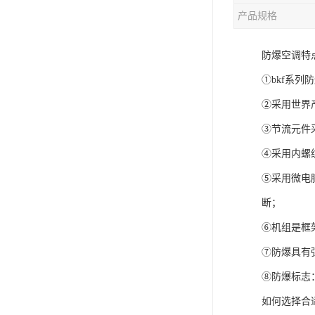
产品规格
防爆空调特
①bkf系
②采用世界
③节流元件
④采用内螺
⑤采用微电
断；
⑥机组是框
⑦防爆具有
⑧防爆标志：e
如何选择合