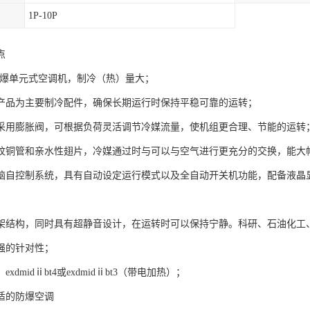
1P-10P
点
列防爆单元式空调机，制冷（热）量大；
产品为主要制冷配件，确保长期运行时保持平稳可靠的运转；
采用膨胀阀，可根据负荷灵活调节冷媒流量，使机组更合理、节能的运转
纹铜管和亲水性翅片，冷媒通过时与可以与空气进行更充分的交换，能大
脑自控制系统，具有自动设定运行模式以及全自动开关机功能，配备液晶
架结构，同时具有超静音设计，在运转时可以保持宁静。科研、石油化工
强的针对性；
xdmidⅱbt4或exdmidⅱbt3（带电加热）；
适的防爆空调