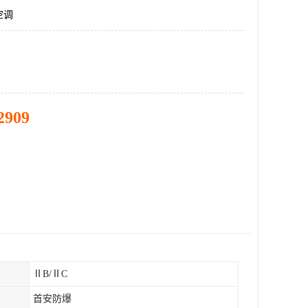
空调
2909
ⅡB/ⅡC
首安防爆