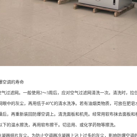
爆空调的寿命
洗空气过滤网。一般使用2～3周后，应对空气过滤网清洗一次。清洗时，
网眼中的灰尘，再用低于40℃的清水洗净。若有油烟类物质，可放在肥皂
燥后，再重新装回防爆空调上。清洗面板和机壳。经常用软布抹去面板和
℃以下的温水擦洗，再用软布擦干。切忌用、或化学药物等擦洗。
扫冷凝器翅片灰尘。为防止空调器冷凝器上沾上过多的灰尘，影响防爆空调