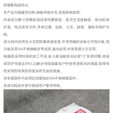
防爆配电箱特点
本产品为隔爆型结构,钢板焊接外壳,表面静电喷塑。
内装高分断小型断路器或塑壳断路器、真空交流接触器、电动机保
护器、电压表等元件,具有过载、短路、欠压、缺相、漏电等保护功
能。
进出线均采用无火花型防爆插接装置,并有明确的设备位号指示板,指
示板采用304不锈钢板折弯成形,抛光处理,外形美观大方实用。
隔爆面采用特殊的加工手段,嵌入耐油耐老化硅胶"O"形密封圈,使箱
体防护等级达IP65,以解决传统隔爆箱户外使用进雨水的难题,取缔传
统采用防雨罩防雨复杂而无效的措施。
所有紧固件均采用抗强腐蚀的304不锈钢紧固件。
具体功能及外形可根据用户要求特制。