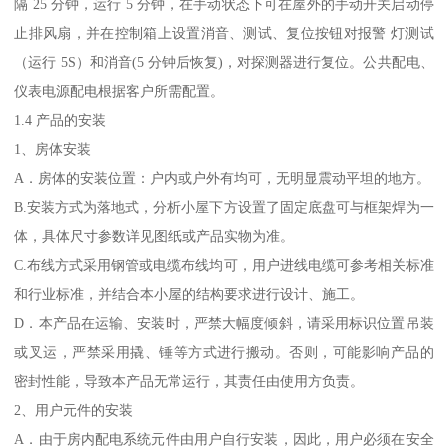
隔 25 分钟，运行 5 分钟，在手动状态下可在屋外的手动开关启动停
止排风扇，并在控制箱上设置消音、测试、复位按钮对报警 灯测试
（运行 5S）和消音(5 分钟后恢复)，对探测器进行复位。公共配电、
仪表电源配电根据客户所需配置。
1.4 产品的安装
1、房体安装
A．房体的安装位置：户内或户外有均可，无明显震动平坦的地方。
B.安装方式为落地式，分析小屋下方设置了固定底盘可与框架焊为一
体，具体尺寸参数详见图纸或产品实物为准。
C.布线方式采用钢管或电缆布线均可，用户进线电缆可参考相关标准
和行业标准，并结合本小屋的结构要求进行设计、施工。
D．本产品在运输、安装时，严禁大幅度倾斜，请采用标识位置吊装
或叉运，严禁采用撬、锤等方式进行搬动。否则，可能影响产品的
密封性能，导致本产品无常运行，其责任由使用方负责。
2、用户元件的安装
A．由于房内配电系统元件由用户自行安装，因此，用户必须在安全