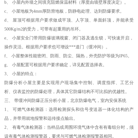
b、 小屋内外墙之间填充阻燃保温材料（厚度由墙壁厚度决定）。
c、 小屋地板为4mm厚防滑地板，防静电处理、达到防爆要求。
d、 屋顶可根据用户要求做成平顶、人字顶、单面斜顶，并能承受
500Kg/m2的受力，可带有起重用的吊环。
e、 小屋安全门带用防爆玻璃视窗、闭门器及逃生锁，可快速开启，
操作灵活。根据用户要求也可增设***道门（缓冲间）。
f、 小屋整体性能密闭、防雨、防尘、隔热，外壳防护等级为IP65。
g、 小屋配置可根据用户要求确定，详见配置选择表。
3、 小屋的特点：
防爆分析小屋主要是实现用户现场集中控制、调度指挥、工艺分
析、仪表监控的防爆处理，具体其它防爆结构不可比拟的优越性。
三、 带缓冲间防爆正压分析小屋，北京防爆电气，室内安保系统
1、 可燃气体检测器：选用检测探头和信号变送器一体化结构的产
品，并带用就地报警和远传接点输出。
2、 有毒气体检测器：当样品或周围环境气体中含有有毒组分时，须
设有毒气体检测报警器，要求与可燃气体检测报警器相同。