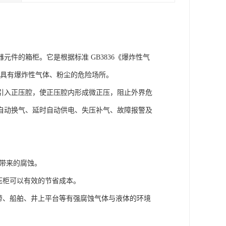
件的箱柜。它是根据标准 GB3836《爆炸性气
等具有爆炸性气体、粉尘的危险场所。
引入正压腔，使正压腔内形成微正压，阻止外界危
自动换气、延时自动供电、失压补气、故障报警及
雨带来的腐蚀。
压柜可以有效的节省成本。
带、船舶、井上平台等有强腐蚀气体与液体的环境