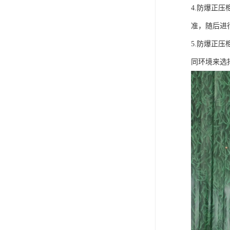
4.防爆正
准，随后进
5.防爆正
同环境来选