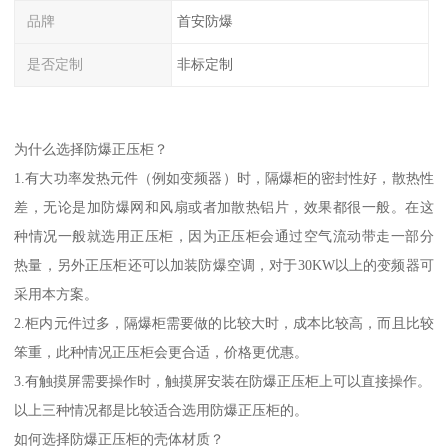
品牌
首安防爆
是否定制
非标定制
为什么选择防爆正压柜？
1.有大功率发热元件（例如变频器）时，隔爆柜的密封性好，散热性
差，无论是加防爆网和风扇或者加散热铝片，效果都很一般。在这
种情况一般就选用正压柜，因为正压柜会通过空气流动带走一部分
热量，另外正压柜还可以加装防爆空调，对于30KW以上的变频器可
采用本方案。
2.柜内元件过多，隔爆柜需要做的比较大时，成本比较高，而且比较
笨重，此种情况正压柜会更合适，价格更优惠。
3.有触摸屏需要操作时，触摸屏安装在防爆正压柜上可以直接操作。
以上三种情况都是比较适合选用防爆正压柜的。
如何选择防爆正压柜的壳体材质？