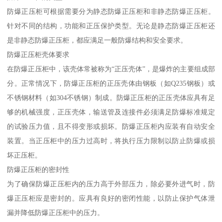
防爆正压柜可根据需要分为静态防爆正压柜和非静态防爆正压柜。
针对不同的结构，功能和正压保护类型。无论是静态防爆正压柜还
是非静态防爆正压柜，都应满足一般防爆结构和安全要求。
防爆正压柜壳体要求
在防爆正压柜中，该壳体常被称为“正压壳体”，是爆炸的主要组成部
分。正常情况下，防爆正压柜的正压壳体由钢板（如Q235钢板）或
不锈钢材料（如304不锈钢）制成。防爆正压柜的正压壳体应具有足
够的机械强度，正压壳体，输送管及连接件必须满足防爆标准规定
的试验压力值，且不得变形或损坏。防爆正压柜内应装有自动安全
装置。当正压柜中的压力过高时，将执行压力限制以防止防爆或损
坏正压柜。
防爆正压柜的密封性
为了确保防爆正压柜内的压力高于外部压力，除必要外进气时，防
爆正压柜应是密封的。应具有良好的密闭性能，以防止保护气体泄
漏并降低防爆正压柜中的压力。