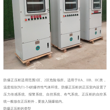
防爆正压柜适用范围1区、2区危险场所。适用于IIA、IIB、IIC类，
温度组别为T1-T4的爆炸性气体环境。防爆正压柜的正压室内设置了
压力传感系统、报警系统、自控系统、布气系统。正压柜的自控系
统一般放在正压柜外，要放入隔爆箱内。
防爆正压柜的类型