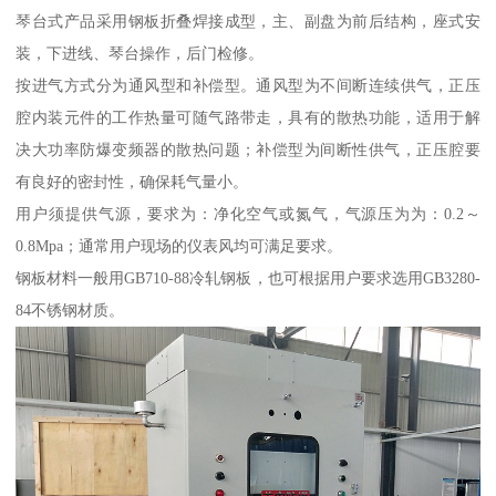
琴台式产品采用钢板折叠焊接成型，主、副盘为前后结构，座式安
装，下进线、琴台操作，后门检修。
按进气方式分为通风型和补偿型。通风型为不间断连续供气，正压
腔内装元件的工作热量可随气路带走，具有的散热功能，适用于解
决大功率防爆变频器的散热问题；补偿型为间断性供气，正压腔要
有良好的密封性，确保耗气量小。
用户须提供气源，要求为：净化空气或氮气，气源压为为：0.2～
0.8Mpa；通常用户现场的仪表风均可满足要求。
钢板材料一般用GB710-88冷轧钢板，也可根据用户要求选用GB3280-
84不锈钢材质。