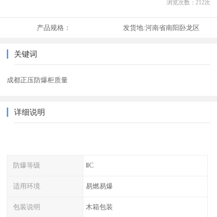
浏览次数：
212
次
产品规格：
发货地:
河南省南阳卧龙区
关键词
成都正压防爆柜质量
详细说明
防爆等级
ⅡC
适用环境
易燃易爆
包装说明
木箱包装