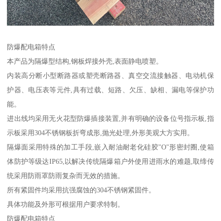
防爆配电箱特点
本产品为隔爆型结构,钢板焊接外壳,表面静电喷塑。
内装高分断小型断路器或塑壳断路器、真空交流接触器、电动机保
护器、电压表等元件,具有过载、短路、欠压、缺相、漏电等保护功
能。
进出线均采用无火花型防爆插接装置,并有明确的设备位号指示板,指
示板采用304不锈钢板折弯成形,抛光处理,外形美观大方实用。
隔爆面采用特殊的加工手段,嵌入耐油耐老化硅胶"O"形密封圈,使箱
体防护等级达IP65,以解决传统隔爆箱户外使用进雨水的难题,取缔传
统采用防雨罩防雨复杂而无效的措施。
所有紧固件均采用抗强腐蚀的304不锈钢紧固件。
具体功能及外形可根据用户要求特制。
防爆配电箱特点