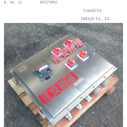
8、10、12 IP55*IP65
ExdeIICT4
DIPA20 TA，T4