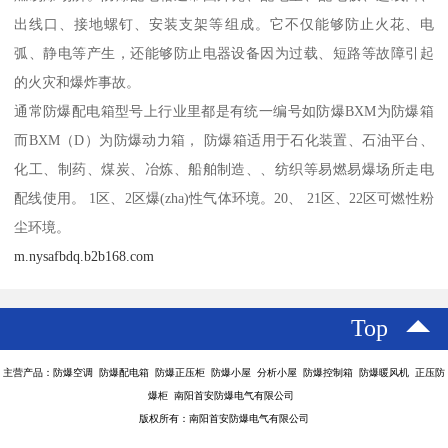
出线口、接地螺钉、安装支架等组成。它不仅能够防止火花、电
弧、静电等产生，还能够防止电器设备因为过载、短路等故障引起
的火灾和爆炸事故。
通常防爆配电箱型号上行业里都是有统一编号如防爆BXM为防爆箱
而BXM（D）为防爆动力箱， 防爆箱适用于石化装置、石油平台、
化工、制药、煤炭、冶炼、船舶制造、、纺织等易燃易爆场所走电
配线使用。 1区、2区爆(zha)性气体环境。20、 21区、22区可燃性粉
尘环境。
m.nysafbdq.b2b168.com
Top
主营产品：防爆空调 防爆配电箱 防爆正压柜 防爆小屋 分析小屋 防爆控制箱 防爆暖风机 正压防
爆柜 南阳首安防爆电气有限公司
版权所有：南阳首安防爆电气有限公司