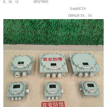
8、10、12 IP55*IP65
ExdeIICT4
DIPA20 TA，T4