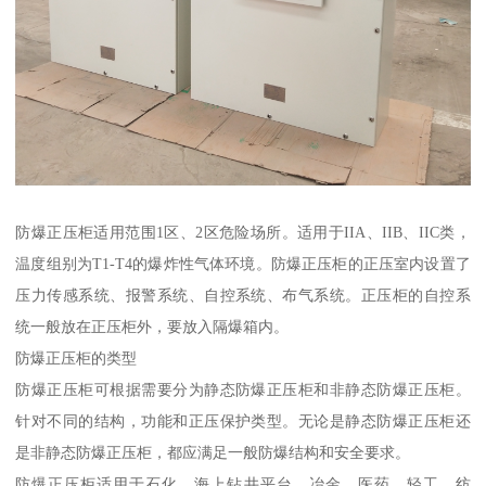
防爆正压柜适用范围1区、2区危险场所。适用于IIA、IIB、IIC类，
温度组别为T1-T4的爆炸性气体环境。防爆正压柜的正压室内设置了
压力传感系统、报警系统、自控系统、布气系统。正压柜的自控系
统一般放在正压柜外，要放入隔爆箱内。
防爆正压柜的类型
防爆正压柜可根据需要分为静态防爆正压柜和非静态防爆正压柜。
针对不同的结构，功能和正压保护类型。无论是静态防爆正压柜还
是非静态防爆正压柜，都应满足一般防爆结构和安全要求。
防爆正压柜适用于石化，海上钻井平台，冶金，医药，轻工，纺