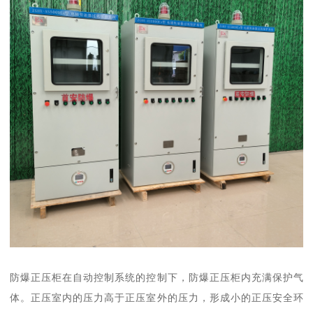
防爆正压柜在自动控制系统的控制下，防爆正压柜内充满保护气
体。正压室内的压力高于正压室外的压力，形成小的正压安全环