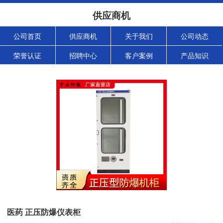
供应商机
公司首页
供应商机
关于我们
公司动态
荣誉认证
招聘中心
客户案例
产品知识
医药 正压防爆仪表柜