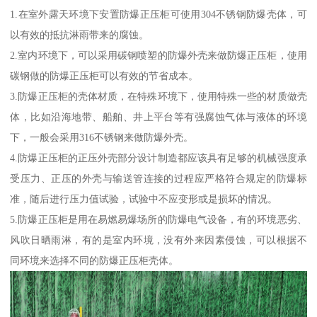
1.在室外露天环境下安置防爆正压柜可使用304不锈钢防爆壳体，可
以有效的抵抗淋雨带来的腐蚀。
2.室内环境下，可以采用碳钢喷塑的防爆外壳来做防爆正压柜，使用
碳钢做的防爆正压柜可以有效的节省成本。
3.防爆正压柜的壳体材质，在特殊环境下，使用特殊一些的材质做壳
体，比如沿海地带、船舶、井上平台等有强腐蚀气体与液体的环境
下，一般会采用316不锈钢来做防爆外壳。
4.防爆正压柜的正压外壳部分设计制造都应该具有足够的机械强度承
受压力、正压的外壳与输送管连接的过程应严格符合规定的防爆标
准，随后进行压力值试验，试验中不应变形或是损坏的情况。
5.防爆正压柜是用在易燃易爆场所的防爆电气设备，有的环境恶劣、
风吹日晒雨淋，有的是室内环境，没有外来因素侵蚀，可以根据不
同环境来选择不同的防爆正压柜壳体。