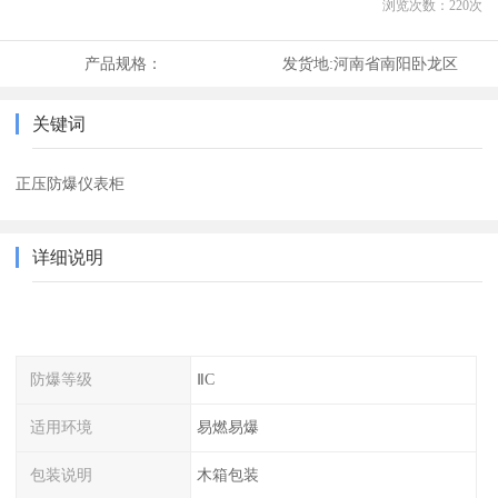
浏览次数：
220
次
产品规格：
发货地:
河南省南阳卧龙区
关键词
正压防爆仪表柜
详细说明
防爆等级
ⅡC
适用环境
易燃易爆
包装说明
木箱包装