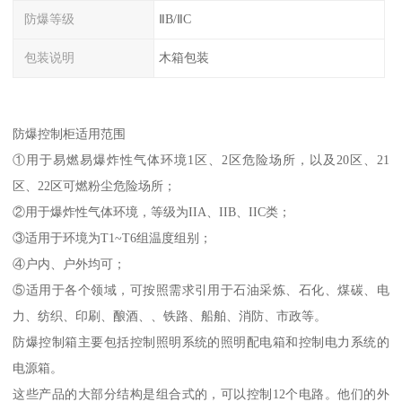
防爆等级
ⅡB/ⅡC
包装说明
木箱包装
防爆控制柜适用范围
①用于易燃易爆炸性气体环境1区、2区危险场所，以及20区、21
区、22区可燃粉尘危险场所；
②用于爆炸性气体环境，等级为IIA、IIB、IIC类；
③适用于环境为T1~T6组温度组别；
④户内、户外均可；
⑤适用于各个领域，可按照需求引用于石油采炼、石化、煤碳、电
力、纺织、印刷、酿酒、、铁路、船舶、消防、市政等。
防爆控制箱主要包括控制照明系统的照明配电箱和控制电力系统的
电源箱。
这些产品的大部分结构是组合式的，可以控制12个电路。他们的外