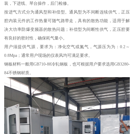
装，下进线、琴台操作，后门检修。
按进气方式分为通风型和补偿型。通风型为不间断连续供气，正压
腔内装元件的工作热量可随气路带走，具有的散热功能，适用于解
决大功率防爆变频器的散热问题；补偿型为间断性供气，正压腔要
有良好的密封性，确保耗气量小。
用户须提供气源，要求为：净化空气或氮气，气源压为为：0.2～
0.8Mpa；通常用户现场的仪表风均可满足要求。
钢板材料一般用GB710-88冷轧钢板，也可根据用户要求选用GB3280-
84不锈钢材质。