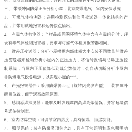
析、仪表监控的防爆处理，具体其它防爆结构不可比拟的优越性。
三、 带缓冲间防爆正压分析小屋，北京防爆电气，室内安保系统
1、 可燃气体检测器：选用检测探头和信号变送器一体化结构的产
品，并带用就地报警和远传接点输出。
2、 有毒气体检测器：当样品或周围环境气体中含有有毒组分时，须
设有毒气体检测报警器，要求与可燃气体检测报警器相同。
3、 微差压变送器：分析小屋根据内部体积大小安装不同数量的微差
压变送器来检测分析小屋内的正压压力，将信号反馈与防爆正压控
制系统，当屋内正压值降低到规定数值时，会自动切断分析小屋内
非防爆电气设备电源，以实现小屋的***。
4、 声光报警器件：采用防爆警deng（旋转闪光发声型），装在屋外
醒目位置，便于观察故障原因。
5、 感烟感温探测器：能够及时发现屋内高温高烟情况，并将危险信
号远传控制室。
6、 室内防爆空调：可调节室内温度，具有恒温、恒湿功能。
7、 照明系统：装有防爆吸顶荧光灯，具有正常照明和应急照明功