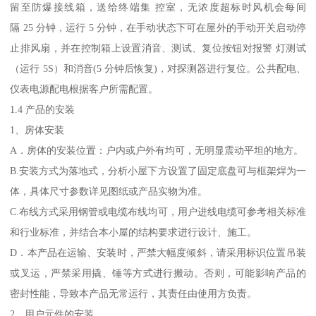
留至防爆接线箱，送给终端集 控室，无浓度超标时风机会每间
隔 25 分钟，运行 5 分钟，在手动状态下可在屋外的手动开关启动停
止排风扇，并在控制箱上设置消音、测试、复位按钮对报警 灯测试
（运行 5S）和消音(5 分钟后恢复)，对探测器进行复位。公共配电、
仪表电源配电根据客户所需配置。
1.4 产品的安装
1、房体安装
A．房体的安装位置：户内或户外有均可，无明显震动平坦的地方。
B.安装方式为落地式，分析小屋下方设置了固定底盘可与框架焊为一
体，具体尺寸参数详见图纸或产品实物为准。
C.布线方式采用钢管或电缆布线均可，用户进线电缆可参考相关标准
和行业标准，并结合本小屋的结构要求进行设计、施工。
D．本产品在运输、安装时，严禁大幅度倾斜，请采用标识位置吊装
或叉运，严禁采用撬、锤等方式进行搬动。否则，可能影响产品的
密封性能，导致本产品无常运行，其责任由使用方负责。
2、用户元件的安装