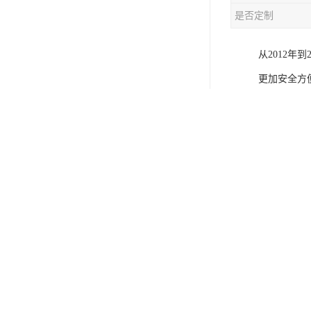
是否定制
从2012
更加安全方
我们一直在
防爆正压柜
1．本产品
（380V/
2．适用于1
3．适用于II
4．户内、
防爆正压柜适
压力传感系