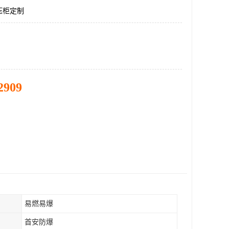
压柜定制
2909
易燃易爆
首安防爆