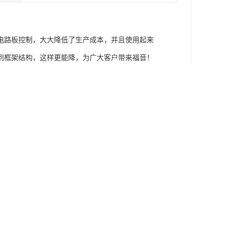
成化电路板控制，大大降低了生产成本，并且使用起来
到框架结构，这样更能降，为广大客户带来福音！
命，使我们的防爆行业更进一层楼！
o zha性气体或粉尘环境中，作为三相四线制
器、微电脑触摸屏、大功率变频器等元件的监测和控制。
-T4的爆炸性气体环境。防爆正压柜的正压室内设置了
外，要放入隔爆箱内。