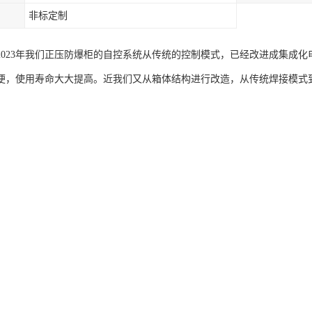
非标定制
年到2023年我们正压防爆柜的自控系统从传统的控制模式，已经改进成集
便，使用寿命大大提高。近我们又从箱体结构进行改造，从传统焊接模式
努力，我们一直在进步，所以，整个防爆市场，都会迎来一场大的技术革
适用范围:
适用于化工、海上钻井平台、冶金、医药、轻工、纺织、食品、生物工程等ba
220V）交流低压电器配电系统供电或对检测仪表、分析仪表、jian shi
区、2区危险场所。
A、IIB、IIC类，温度组别为T1-T4的bao zha性气体环境。
户外安装。
用范围1区、2区危险场所。适用于IIA、IIB、IIC类，温度组别为T1
统、报警系统、自控系统、布气系统。正压柜的自控系统一般放在正压柜