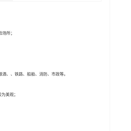
险场所；
酿酒、、铁路、船舶、消防、市政等。
较为美观；