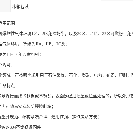
木箱包装
适用范围
易爆炸性气体环境1区、2区危险场所，以及20区、21区、22区可燃粉尘危
气体环境，等级为IIA、IIB、IIC类；
为T1~T6组温度组别；
外均可；
个领域，可按照需求引用于石油采炼、石化、煤碳、电力、纺织、印刷、
产品特点
用的是焊接而成的钢板或不锈钢，表面是经过喷塑或拉丝处理的，所以外形
制柜内可随意安安装防爆控制箱；
布置整齐规范、结构紧凑合理、通用性强、操作灵活方便；
腐蚀的304不锈钢紧固件；