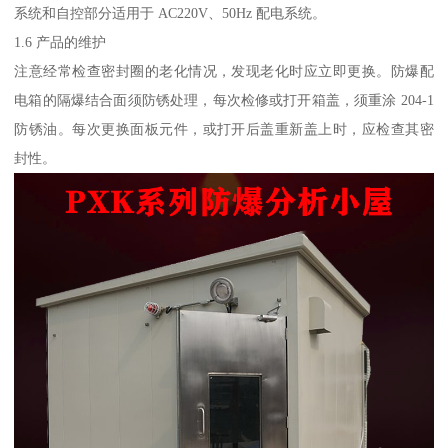
系统和自控部分适用于 AC220V、50Hz 配电系统。
1.6 产品的维护
注意经常检查密封圈的老化情况，发现老化时应立即更换。防爆配
电箱的隔爆结合面须防锈处理，每次检修或打开箱盖，须重涂 204-1
防锈油。每次更换面板元件，或打开后盖重新盖上时，应检查其密
封性。