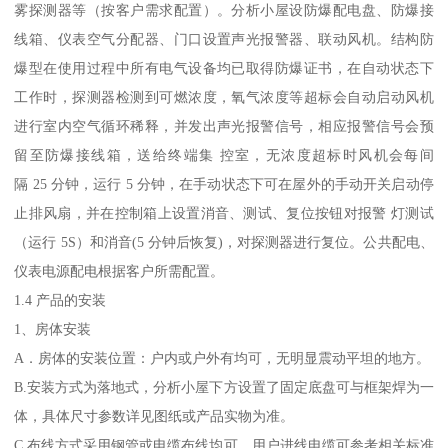
雾探测器等（按客户需求配置）。分析小屋设防爆配电盘、防爆接
线箱、仪表空气分配器、门口设置声光报警器、联动风机。结构防
爆型在使用过程中所有电气设备均已取得防爆证书，在自动状态下
工作时，探测器检测到可燃浓度，氧气浓度等超标会自动启动风机
进行室内空气循环稀释，并发出声光报警信号，相应报警信号会预
留至防爆接线箱，送给终端集 控室，无浓度超标时风机会每间
隔 25 分钟，运行 5 分钟，在手动状态下可在屋外的手动开关启动停
止排风扇，并在控制箱上设置消音、测试、复位按钮对报警 灯测试
（运行 5S）和消音(5 分钟后恢复)，对探测器进行复位。公共配电、
仪表电源配电根据客户所需配置。
1.4 产品的安装
1、房体安装
A．房体的安装位置：户内或户外有均可，无明显震动平坦的地方。
B.安装方式为落地式，分析小屋下方设置了固定底盘可与框架焊为一
体，具体尺寸参数详见图纸或产品实物为准。
C.布线方式采用钢管或电缆布线均可，用户进线电缆可参考相关标准