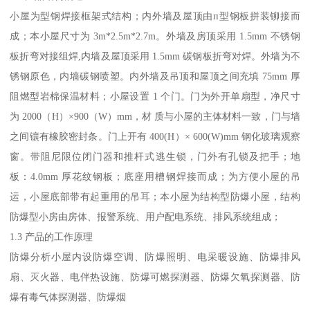
小屋为型钢焊接框架式结构；内外墙及屋顶由п型钢板拼装铆接而
成；本小屋尺寸为 3m*2.5m*2.7m。外墙及房顶采用 1.5mm 不锈钢
板折弯对接组焊,内墙及屋顶采用 1.5mm 碳钢板折弯对焊。外墙为不
锈钢原色，内墙碳钢喷塑。内外墙及吊顶和屋顶之间充填 75mm 厚
阻燃型岩棉保温材料；小屋设置 1 个门。门为外开单扇型，净尺寸
为 2000（H）×900（W）mm，材 质与小屋的主体材料一致，门与墙
之间镶有橡胶密封条。门上开有 400(H）× 600(W)mm 钢化玻璃观察
窗。带阻尼限位闭门器和推杆式逃生锁，门外有孔锁及把手；地
板：4.0mm 厚花纹钢板；底座用槽钢焊接而成；为方便小屋的吊
运，小屋底部带有起重用的吊耳；本小屋为结构型防爆小屋，结构
防爆型小房由房体、报警系统、用户配电系统、排风系统组成；
1.3 产品的工作原理
防爆分析小屋内设防爆空调、防爆照明、电采暖设施、防爆排风
扇、灭火器、电伴热设施、防爆可燃探测器、防爆欠氧探测器、防
爆有毒气体探测器、防爆烟