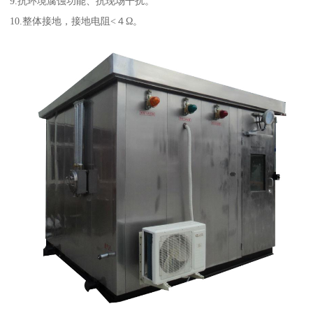
9.抗环境腐蚀功能、抗现场干扰。
10.整体接地，接地电阻<４Ω。