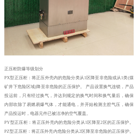
正压柜防爆等级划分
PX型正压柜：将正压外壳内的危险分类从1区降至非危险或从1类(煤
矿井下危险区域)降至非危险的正压保护。 产品设置换气连锁，产品
投运前，只有经过换气，并达到规定的换气时间和换气量后，确保
内部吹除了易燃易爆气体，才能通电，并开始检测主腔气压，确保
产品投运时，电器元件已被洁净的空气覆盖。
PY型正压柜：将正压外壳内的危险分类从1区降至2区的正压保护。
PZ型正压柜：将正压外壳内危险分类从2区降至非危险的正压保护。