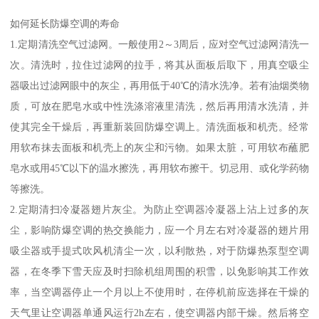
如何延长防爆空调的寿命
1.定期清洗空气过滤网。一般使用2～3周后，应对空气过滤网清洗一
次。清洗时，拉住过滤网的拉手，将其从面板后取下，用真空吸尘
器吸出过滤网眼中的灰尘，再用低于40℃的清水洗净。若有油烟类物
质，可放在肥皂水或中性洗涤溶液里清洗，然后再用清水洗清，并
使其完全干燥后，再重新装回防爆空调上。清洗面板和机壳。经常
用软布抹去面板和机壳上的灰尘和污物。如果太脏，可用软布蘸肥
皂水或用45℃以下的温水擦洗，再用软布擦干。切忌用、或化学药物
等擦洗。
2.定期清扫冷凝器翅片灰尘。为防止空调器冷凝器上沾上过多的灰
尘，影响防爆空调的热交换能力，应一个月左右对冷凝器的翅片用
吸尘器或手提式吹风机清尘一次，以利散热，对于防爆热泵型空调
器，在冬季下雪天应及时扫除机组周围的积雪，以免影响其工作效
率，当空调器停止一个月以上不使用时，在停机前应选择在干燥的
天气里让空调器单通风运行2h左右，使空调器内部干燥。然后将空